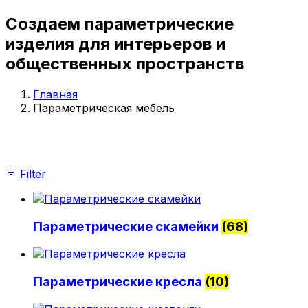
Параметрические стойки-ресепшен
Создаем параметрические
Параметрические стены и панно
Параметрические столы
изделия для интерьеров и
Параметрические шезлонги
общественных пространств
Параметрические кашпо
Проекты
О компании
Главная
Параметрическая мебель
Главная
Параметрическая мебель
Параметрические скамейки
Параметрические кресла
Filter
Параметрические стойки-ресепшен
Параметрические столы
Параметрические стены и панно
Параметрические скамейки
(68)
Параметрические шезлонги
Параметрические кашпо
Проекты
О компании
Параметрические кресла
(10)
© 2026 | iParametric - Все права защищены.