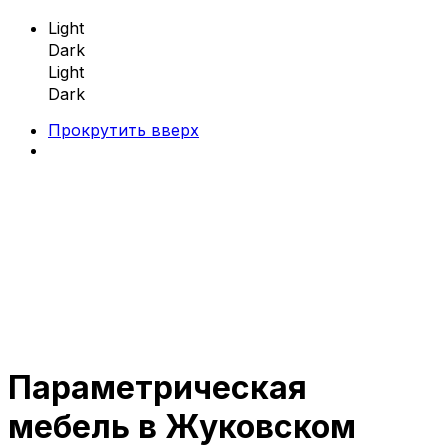
Light
Dark
Light
Dark
Прокрутить вверх
Skip
to
content
Параметрическая
Параметрическая мебель
мебель в Жуковском
Параметрические скамейки
Параметрические кресла