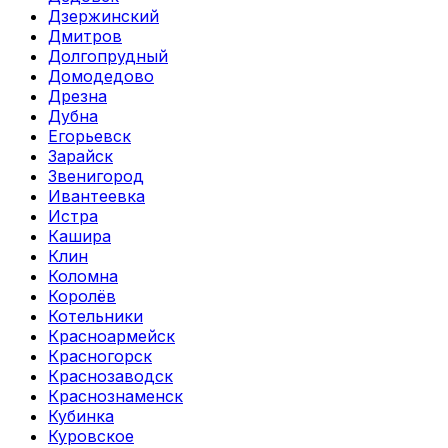
Дзержинский
Дмитров
Долгопрудный
Домодедово
Дрезна
Дубна
Егорьевск
Зарайск
Звенигород
Ивантеевка
Истра
Кашира
Клин
Коломна
Королёв
Котельники
Красноармейск
Красногорск
Краснозаводск
Краснознаменск
Кубинка
Куровское