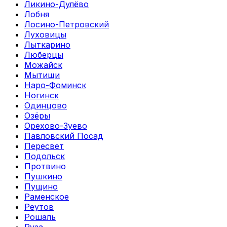
Ликино-Дулёво
Лобня
Лосино-Петровский
Луховицы
Лыткарино
Люберцы
Можайск
Мытищи
Наро-Фоминск
Ногинск
Одинцово
Озёры
Орехово-Зуево
Павловский Посад
Пересвет
Подольск
Протвино
Пушкино
Пущино
Раменское
Реутов
Рошаль
Руза