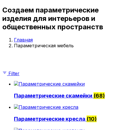
Параметрические стойки-ресепшен
Создаем параметрические
Параметрические стены и панно
Параметрические столы
изделия для интерьеров и
Параметрические шезлонги
общественных пространств
Параметрические кашпо
Проекты
О компании
Главная
Параметрическая мебель
Главная
Параметрическая мебель
Параметрические скамейки
Параметрические кресла
Filter
Параметрические стойки-ресепшен
Параметрические столы
Параметрические стены и панно
Параметрические скамейки
(68)
Параметрические шезлонги
Параметрические кашпо
Проекты
О компании
Параметрические кресла
(10)
© 2026 | iParametric - Все права защищены.