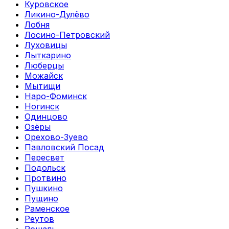
Куровское
Ликино-Дулёво
Лобня
Лосино-Петровский
Луховицы
Лыткарино
Люберцы
Можайск
Мытищи
Наро-Фоминск
Ногинск
Одинцово
Озёры
Орехово-Зуево
Павловский Посад
Пересвет
Подольск
Протвино
Пушкино
Пущино
Раменское
Реутов
Рошаль