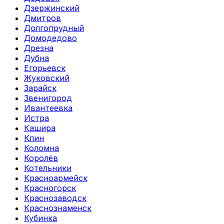
Дзержинский
Дмитров
Долгопрудный
Домодедово
Дрезна
Дубна
Егорьевск
Жуковский
Зарайск
Звенигород
Ивантеевка
Истра
Кашира
Клин
Коломна
Королёв
Котельники
Красноармейск
Красногорск
Краснозаводск
Краснознаменск
Кубинка