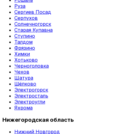
Руза
Сергиев Посад
Серпухов
Солнечногорск
Старая Купавна
Ступино
Талдом
Фрязино
Химки
Хотьково
Черноголовка
Чехов
Шатура
Щёлково
Электрогорск
Электросталь
Электроугли
Яхрома
Нижегородская область
Нижний Новгород