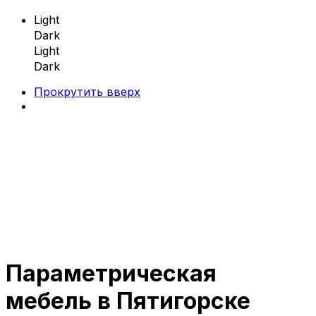
Light
Dark
Light
Dark
Прокрутить вверх
Skip
to
content
Параметрическая
Параметрическая мебель
мебель в Пятигорске
Параметрические скамейки
Параметрические кресла