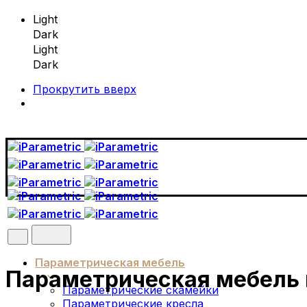
Light
Dark
Light
Dark
Прокрутить вверх
Skip
to
content
Параметрическая мебель
Параметрическая мебель 
Параметрические скамейки
Параметрические кресла