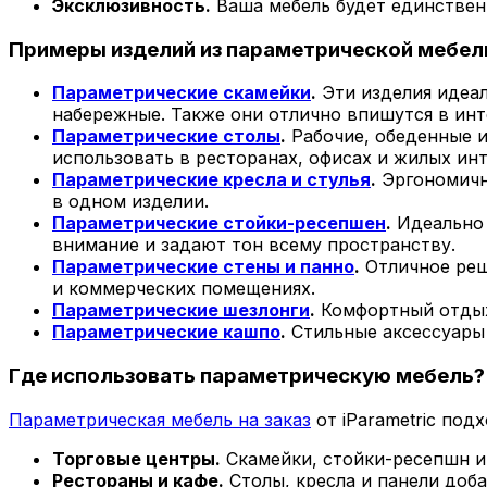
Эксклюзивность.
Ваша мебель будет единствен
Примеры изделий из параметрической мебел
Параметрические скамейки
.
Эти изделия идеал
набережные. Также они отлично впишутся в инт
Параметрические столы
.
Рабочие, обеденные 
использовать в ресторанах, офисах и жилых инт
Параметрические кресла и стулья
.
Эргономичны
в одном изделии.
Параметрические стойки-ресепшен
.
Идеально 
внимание и задают тон всему пространству.
Параметрические стены и панно
.
Отличное реш
и коммерческих помещениях.
Параметрические шезлонги
.
Комфортный отдых 
Параметрические кашпо
.
Стильные аксессуары 
Где использовать параметрическую мебель?
Параметрическая мебель на заказ
от iParametric под
Торговые центры.
Скамейки, стойки-ресепшн и
Рестораны и кафе.
Столы, кресла и панели доб