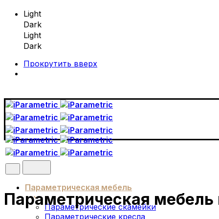
Light
Dark
Light
Dark
Прокрутить вверх
Skip
to
content
Параметрическая мебель
Параметрическая мебель 
Параметрические скамейки
Параметрические кресла