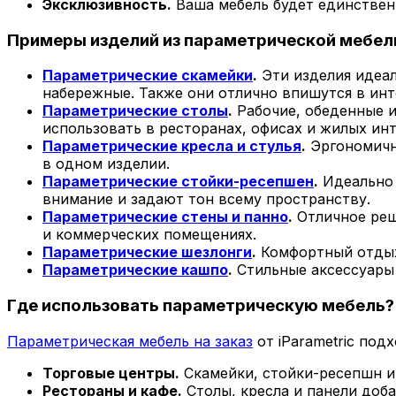
Эксклюзивность.
Ваша мебель будет единствен
Примеры изделий из параметрической мебел
Параметрические скамейки
.
Эти изделия идеал
набережные. Также они отлично впишутся в инт
Параметрические столы
.
Рабочие, обеденные 
использовать в ресторанах, офисах и жилых инт
Параметрические кресла и стулья
.
Эргономичны
в одном изделии.
Параметрические стойки-ресепшен
.
Идеально 
внимание и задают тон всему пространству.
Параметрические стены и панно
.
Отличное реш
и коммерческих помещениях.
Параметрические шезлонги
.
Комфортный отдых 
Параметрические кашпо
.
Стильные аксессуары 
Где использовать параметрическую мебель?
Параметрическая мебель на заказ
от iParametric под
Торговые центры.
Скамейки, стойки-ресепшн и
Рестораны и кафе.
Столы, кресла и панели доб