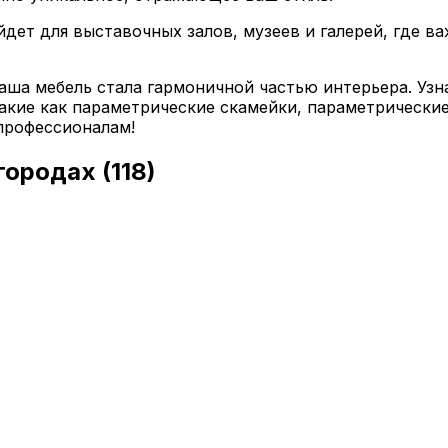
дет для выставочных залов, музеев и галерей, где в
аша мебель стала гармоничной частью интерьера. Узн
такие как параметрические скамейки, параметрически
 профессионалам!
 городах
(118)