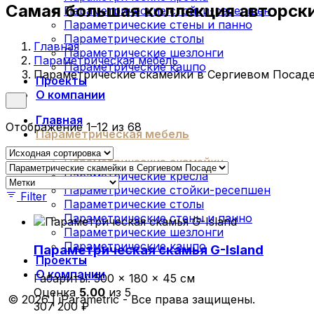
Самая большая коллекция авторск
Параметрические стойки-ресепшен
Параметрические стены и панно
Параметрические столы
Главная
Параметрические шезлонги
Параметрическая мебель
Параметрические кашпо
Параметрические скамейки в Сергиевом Посад
Проекты
О компании
Главная
Отображение 1–12 из 68
Параметрическая мебель
Параметрические скамейки
Параметрические кресла
Параметрические стойки-ресепшен
Filter
Параметрические столы
Параметрические стены и панно
Параметрические шезлонги
Параметрические кашпо
Параметрическая скамья G-Island
Проекты
О компании
Габариты:
500 × 180 × 45 см
Оценка
5.00
из 5
© 2026 | iParametric - Все права защищены.
307 200
₽