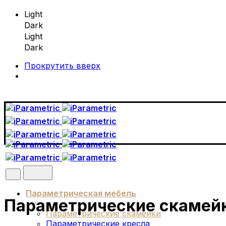
Light
Dark
Light
Dark
Прокрутить вверх
Skip
to
content
Параметрическая мебель
Параметрические скамейк
Параметрические скамейки
Параметрические кресла