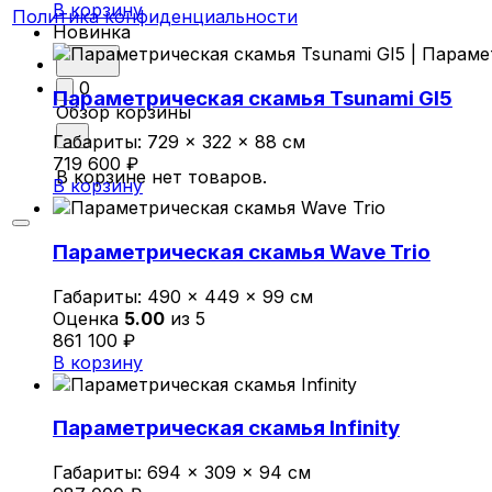
В корзину
Политика конфиденциальности
Новинка
0
Параметрическая скамья Tsunami GI5
Обзор корзины
Габариты:
729 × 322 × 88 см
719 600
₽
В корзине нет товаров.
В корзину
Параметрическая скамья Wave Trio
Габариты:
490 × 449 × 99 см
Оценка
5.00
из 5
861 100
₽
В корзину
Параметрическая скамья Infinity
Габариты:
694 × 309 × 94 см