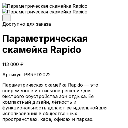
Параметрические кресла
Параметрические стойки-ресепшен
Параметрические стены и панно
Параметрические столы
Доступно для заказа
Параметрические шезлонги
Параметрические кашпо
Параметрическая
Проекты
О компании
скамейка Rapido
Главная
Параметрическая мебель
113 000
₽
Параметрические скамейки
Артикул:
PBRPD2022
Параметрические кресла
Параметрические стойки-ресепшен
Параметрическая скамейка Rapido — это
Параметрические столы
современное и стильное решение для
Параметрические стены и панно
быстрого обустройства зон отдыха. Её
Параметрические шезлонги
компактный дизайн, лёгкость и
Параметрические кашпо
функциональность делают её идеальной для
Проекты
использования в общественных
О компании
пространствах, кафе, офисах и парках.
© 2026 | iParametric - Все права защищены.