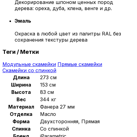
Декорирование шпоном ценных пород
дерева: ореха, дуба, клена, венге и др.
Эмаль
Окраска в любой цвет из палитры RAL без
сохранения текстуры дерева
Теги / Метки
Модульные скамейки
Прямые скамейки
Скамейки со спинкой
Длина
273 см
Ширина
153 см
Высота
83 см
Вес
344 кг
Материал
Фанера 27 мм
Отделка
Масло
Форма
Двухсторонняя, Прямая
Спинка
Со спинкой
Бренд
iParametric