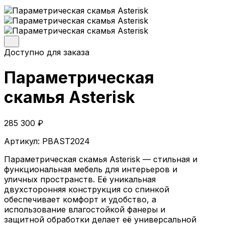
Параметрические кресла
Параметрические стойки-ресепшен
Параметрические стены и панно
Параметрические столы
Параметрические шезлонги
Доступно для заказа
Параметрические кашпо
Проекты
Параметрическая
О компании
скамья Asterisk
Главная
Параметрическая мебель
285 300
₽
Параметрические скамейки
Параметрические кресла
Артикул:
PBAST2024
Параметрические стойки-ресепшен
Параметрические столы
Параметрическая скамья Asterisk — стильная и
Параметрические стены и панно
функциональная мебель для интерьеров и
Параметрические шезлонги
уличных пространств. Её уникальная
Параметрические кашпо
двухсторонняя конструкция со спинкой
Проекты
обеспечивает комфорт и удобство, а
О компании
использование влагостойкой фанеры и
защитной обработки делает её универсальной
© 2026 | iParametric - Все права защищены.