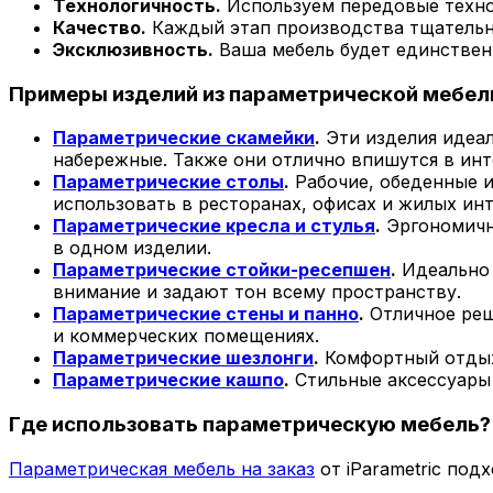
Технологичность.
Используем передовые технол
Качество.
Каждый этап производства тщательно
Эксклюзивность.
Ваша мебель будет единствен
Примеры изделий из параметрической мебел
Параметрические скамейки
.
Эти изделия идеал
набережные. Также они отлично впишутся в инт
Параметрические столы
.
Рабочие, обеденные 
использовать в ресторанах, офисах и жилых инт
Параметрические кресла и стулья
.
Эргономичны
в одном изделии.
Параметрические стойки-ресепшен
.
Идеально 
внимание и задают тон всему пространству.
Параметрические стены и панно
.
Отличное реш
и коммерческих помещениях.
Параметрические шезлонги
.
Комфортный отдых 
Параметрические кашпо
.
Стильные аксессуары 
Где использовать параметрическую мебель?
Параметрическая мебель на заказ
от iParametric под