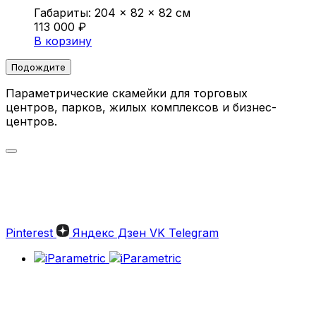
Габариты:
204 × 82 × 82 см
113 000
₽
В корзину
Подождите
Параметрические скамейки для торговых
центров, парков, жилых комплексов и бизнес-
центров.
Параметрические скамейки:
Уникальное решение для
благоустройства.
Pinterest
Яндекс Дзен
VK
Telegram
Параметрические скамейки — это не просто
мебель, это настоящее произведение
искусства, которое гармонично сочетает
современный дизайн, функциональность и
индивидуальность. В iParametric мы создаем
скамейки, которые идеально вписываются в