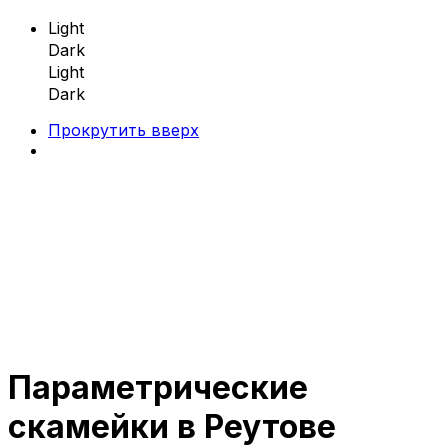
Light
Dark
Light
Dark
Прокрутить вверх
Skip
to
content
Параметрические
Параметрическая мебель
скамейки в Реутове
Параметрические скамейки
Параметрические кресла