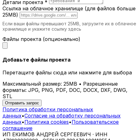
Детали проекта *
скамеек подчеркивает статус и стиль
Ссылка на облачное хранилище (для файлов больше
пространства.
25MB)
Жилые дома и ЖК (жилые комплексы).
Если ваши файлы превышают 25MB, загрузите их в облачное
Скамейки отлично дополняют
хранилище и укажите ссылку здесь
ландшафтный дизайн или внутренние
зоны отдыха.
Файлы проекта (опционально)
Выставочные пространства.
Уникальность дизайна привлекает
внимание и создает акцент в интерьере.
Добавьте файлы проекта
Почему выбирают iParametric?
Перетащите файлы сюда или нажмите для выбора
Мы предлагаем полный цикл услуг:
от
Максимальный размер: 25MB • Разрешенные
разработки дизайна до установки
форматы: JPG, PNG, PDF, DOC, DOCX, DXF, DWG,
скамейки.
STL
Используем
новейшие технологии и
Отправить запрос
качественные материалы
.
Политика обработки персональных
Гарантируем
индивидуальный подход и
данных
•
Согласие на обработку персональных
высокий уровень сервиса
.
данных
•
Политика cookies
•
Пользовательское
Создаем мебель, которая становится
соглашение
центром внимания в любом
ИП ЕКИМОВ АНДРЕЙ СЕРГЕЕВИЧ · ИНН
пространстве.