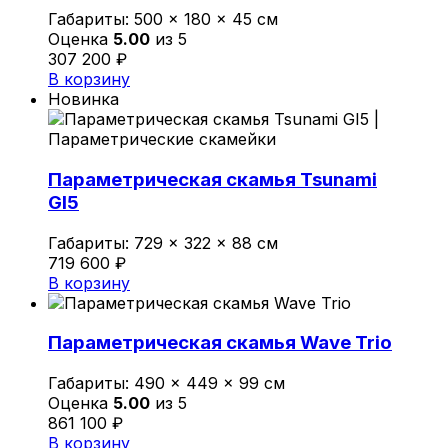
Политика конфиденциальности
Габариты:
500 × 180 × 45 см
Оценка
5.00
из 5
307 200
₽
В корзину
0
Новинка
Обзор корзины
В корзине нет товаров.
Параметрическая скамья Tsunami
GI5
Габариты:
729 × 322 × 88 см
719 600
₽
В корзину
Параметрическая скамья Wave Trio
Габариты:
490 × 449 × 99 см
Оценка
5.00
из 5
861 100
₽
В корзину