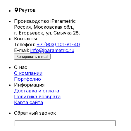
любое пространство, будь то парк, торговый
центр, бизнес-центр или частный дом.
Реутов
Что такое параметрические скамейки?
Производство iParametric
Россия, Московская обл.,
Параметрические скамейки в
г. Егорьевск, ул. Смычка 28.
Реутове изготавливаются с использованием
Контакты
современных технологий параметрического
Телефон:
+7 (903) 101-81-40
моделирования. Это позволяет создавать
E-mail:
info@iparametric.ru
сложные формы и уникальные дизайны,
Копировать e-mail
которые невозможно повторить
традиционными методами. Каждая скамейка
О нас
— это эксклюзивное изделие, адаптированное
О компании
под ваши потребности и особенности
Портфолио
пространства.
Информация
Доставка и оплата
Преимущества параметрических
Политика возврата
скамеек
Карта cайта
Обратный звонок
Индивидуальный дизайн.
Каждая
скамейка проектируется с учетом
предпочтений клиента.