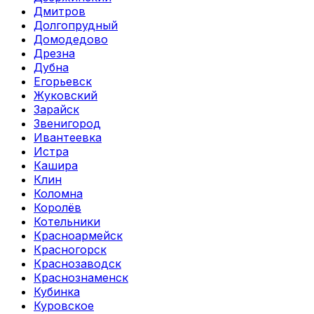
Дмитров
Долгопрудный
Домодедово
Дрезна
Дубна
Егорьевск
Жуковский
Зарайск
Звенигород
Ивантеевка
Истра
Кашира
Клин
Коломна
Королёв
Котельники
Красноармейск
Красногорск
Краснозаводск
Краснознаменск
Кубинка
Куровское