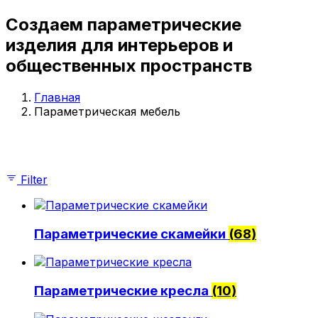
Параметрические стойки-ресепшен
Создаем параметрические
Параметрические стены и панно
Параметрические столы
изделия для интерьеров и
Параметрические шезлонги
общественных пространств
Параметрические кашпо
Проекты
О компании
Главная
Параметрическая мебель
Главная
Параметрическая мебель
Параметрические скамейки
Параметрические кресла
Filter
Параметрические стойки-ресепшен
Параметрические столы
Параметрические стены и панно
Параметрические скамейки
(68)
Параметрические шезлонги
Параметрические кашпо
Проекты
О компании
Параметрические кресла
(10)
© 2026 | iParametric - Все права защищены.