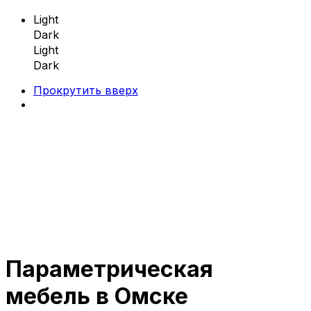
Light
Dark
Light
Dark
Прокрутить вверх
Skip
to
content
Параметрическая
Параметрическая мебель
мебель в Омске
Параметрические скамейки
Параметрические кресла