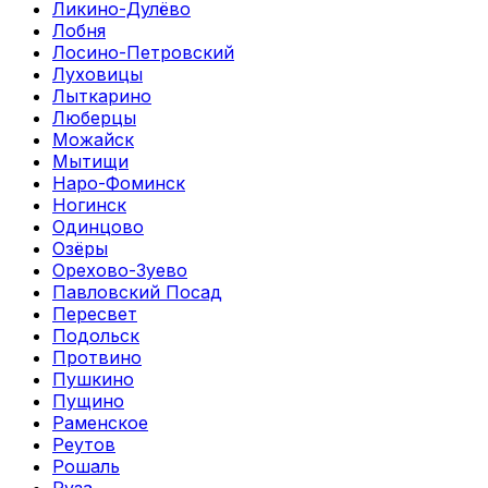
Ликино-Дулёво
Лобня
Лосино-Петровский
Луховицы
Лыткарино
Люберцы
Можайск
Мытищи
Наро-Фоминск
Ногинск
Одинцово
Озёры
Орехово-Зуево
Павловский Посад
Пересвет
Подольск
Протвино
Пушкино
Пущино
Раменское
Реутов
Рошаль
Руза