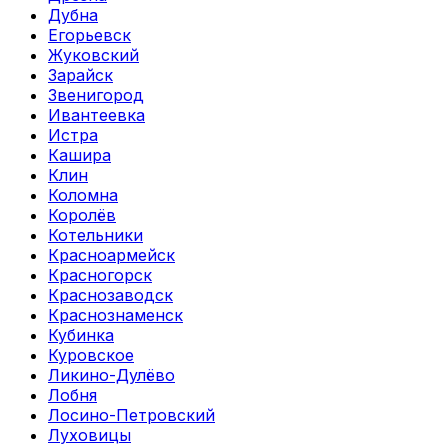
Дубна
Егорьевск
Жуковский
Зарайск
Звенигород
Ивантеевка
Истра
Кашира
Клин
Коломна
Королёв
Котельники
Красноармейск
Красногорск
Краснозаводск
Краснознаменск
Кубинка
Куровское
Ликино-Дулёво
Лобня
Лосино-Петровский
Луховицы