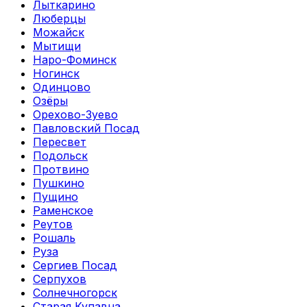
Лыткарино
Люберцы
Можайск
Мытищи
Наро-Фоминск
Ногинск
Одинцово
Озёры
Орехово-Зуево
Павловский Посад
Пересвет
Подольск
Протвино
Пушкино
Пущино
Раменское
Реутов
Рошаль
Руза
Сергиев Посад
Серпухов
Солнечногорск
Старая Купавна