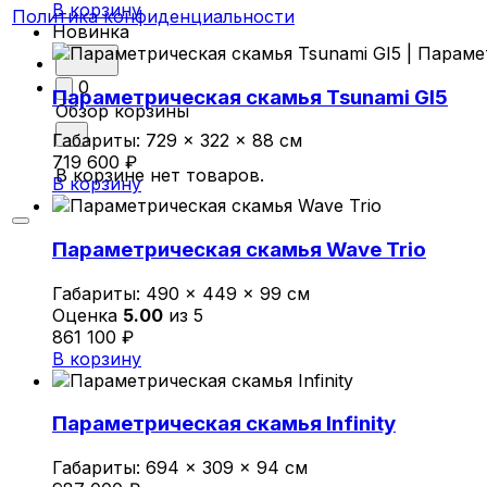
В корзину
Политика конфиденциальности
Новинка
0
Параметрическая скамья Tsunami GI5
Обзор корзины
Габариты:
729 × 322 × 88 см
719 600
₽
В корзине нет товаров.
В корзину
Параметрическая скамья Wave Trio
Габариты:
490 × 449 × 99 см
Оценка
5.00
из 5
861 100
₽
В корзину
Параметрическая скамья Infinity
Габариты:
694 × 309 × 94 см