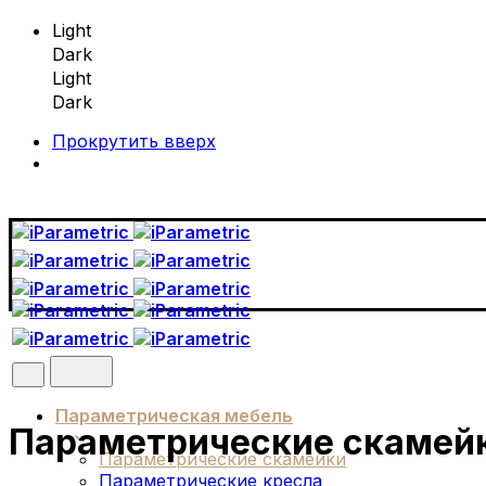
Light
Dark
Light
Dark
Прокрутить вверх
Skip
to
content
Параметрическая мебель
Параметрические скамейк
Параметрические скамейки
Параметрические кресла