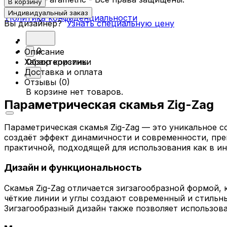
В корзину
Индивидуальный заказ
Политика конфиденциальности
Вы дизайнер?
Узнать специальную цену
0
Описание
Характеристики
Обзор корзины
Доставка и оплата
Отзывы (0)
В корзине нет товаров.
Параметрическая скамья Zig-Zag
Параметрическая скамья Zig-Zag — это уникальное с
создаёт эффект динамичности и современности, прев
практичной, подходящей для использования как в инт
Дизайн и функциональность
Скамья Zig-Zag отличается зигзагообразной формой,
чёткие линии и углы создают современный и стильны
Зигзагообразный дизайн также позволяет использова