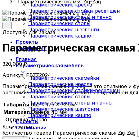
Параметрическая скамья Zig-Zag
Параметрические кресла
Параметрические стойки-ресепшен
Параметрические стены и панно
Параметрические столы
Параметрические шезлонги
Доступно для заказа
Параметрические кашпо
Проекты
Параметрическая скамья 
О компании
Главная
320 000
₽
Параметрическая мебель
Артикул:
PBZZ2024
Параметрические скамейки
Параметрические кресла
Параметрическая скамья Zig-Zag — это стильное и ф
Параметрические стойки-ресепшен
эргономичная конструкция делают её идеальной для 
Параметрические столы
Параметрические стены и панно
Габариты
652 × 175 × 73 см
Параметрические шезлонги
Материал
Фанера 40 мм
Параметрические кашпо
Отделка
Масло
Проекты
Количество:
О компании
Количество товара Параметрическая скамья Zig-Zag
© 2026 | iParametric - Все права защищены.