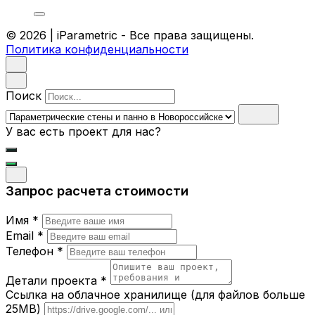
Уникальный дизайн.
Геометрические
узоры и формы создают визуальную
© 2026 | iParametric - Все права защищены.
динамику и добавляют пространству
Политика конфиденциальности
характер.
Прочность и долговечность.
Используются только качественные и
экологически чистые материалы.
Поиск
Функциональность.
Параметрические
стены могут выступать в роли
У вас есть проект для нас?
декоративных элементов, звукоизоляции
или зонирования пространства.
Где можно использовать
Запрос расчета стоимости
параметрические стены и панно?
Имя *
Офисы.
Создайте креативное рабочее
пространство, которое вдохновляет
Email *
сотрудников.
Телефон *
Рестораны и кафе.
Уникальные стены и
панно придают заведению атмосферу
Детали проекта *
эксклюзивности.
Ссылка на облачное хранилище (для файлов больше
Жилые дома.
Панно станет акцентом в
25MB)