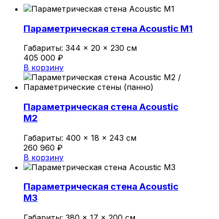
Политика конфиденциальности
Параметрическая стена Acoustic M1
Габариты:
344 × 20 × 230 см
0
405 000
₽
Обзор корзины
В корзину
В корзине нет товаров.
Параметрическая стена Acoustic
M2
Габариты:
400 × 18 × 243 см
260 960
₽
В корзину
Параметрическая стена Acoustic
M3
Габариты:
380 × 17 × 200 см