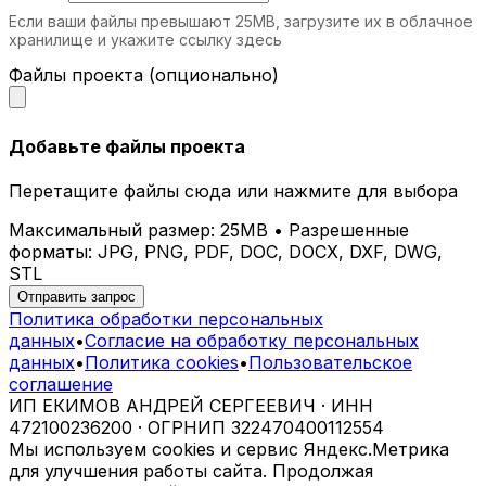
гостиной, спальне или холле.
Если ваши файлы превышают 25MB, загрузите их в облачное
Торговые центры.
Декоративные
хранилище и укажите ссылку здесь
элементы помогают выделить магазины и
зоны отдыха.
Файлы проекта (опционально)
Галереи и выставочные залы.
Используйте стены как основу для
экспозиций или самостоятельные арт-
Добавьте файлы проекта
объекты.
Перетащите файлы сюда или нажмите для выбора
Почему выбирают iParametric?
Максимальный размер: 25MB • Разрешенные
Креативность.
Мы создаем
форматы: JPG, PNG, PDF, DOC, DOCX, DXF, DWG,
нестандартные решения для самых
STL
требовательных клиентов.
Отправить запрос
Технологичность.
Современные методы
Политика обработки персональных
производства обеспечивают высочайшее
данных
•
Согласие на обработку персональных
качество изделий.
данных
•
Политика cookies
•
Пользовательское
Экологичность.
Мы заботимся об
соглашение
окружающей среде и используем
ИП ЕКИМОВ АНДРЕЙ СЕРГЕЕВИЧ · ИНН
безопасные материалы.
472100236200 · ОГРНИП 322470400112554
Индивидуальный сервис.
Каждый
Мы используем cookies и сервис Яндекс.Метрика
проект разрабатывается с учетом ваших
для улучшения работы сайта. Продолжая
идей и пожеланий.