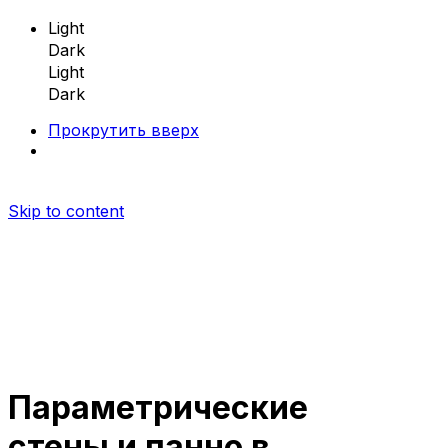
Light
Dark
Light
Dark
Прокрутить вверх
Skip to content
Параметрические
Параметрическая мебель
стены и панно в
Параметрические скамейки