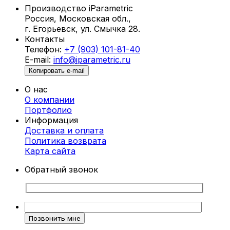
глубину и индивидуальность.
Производство iParametric
Россия, Московская обл.,
Что такое параметрические стены и
г. Егорьевск, ул. Смычка 28.
панно?
Контакты
Телефон:
+7 (903) 101-81-40
Параметрические стены и панно в
E-mail:
info@iparametric.ru
Новороссийске создаются с использованием
Копировать e-mail
инновационных методов параметрического
О нас
моделирования. Это позволяет разрабатывать
О компании
сложные геометрические формы, которые
Портфолио
преобразуют пространство и придают ему
Информация
уникальный стиль. Каждое изделие
Доставка и оплата
проектируется индивидуально, чтобы
Политика возврата
соответствовать вашему вкусу и
Карта cайта
особенностям интерьера.
Обратный звонок
Преимущества параметрических стен и
панно
Индивидуальный подход.
Каждое панно
разрабатывается с учетом ваших
предпочтений и потребностей.