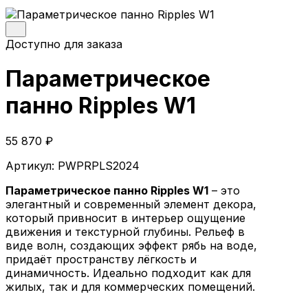
Параметрические кресла
Параметрические стойки-ресепшен
Параметрические стены и панно
Доступно для заказа
Параметрические столы
Параметрические шезлонги
Параметрическое
Параметрические кашпо
Проекты
панно Ripples W1
О компании
Главная
55 870
₽
Параметрическая мебель
Артикул:
PWPRPLS2024
Параметрические скамейки
Параметрические кресла
Параметрическое панно Ripples W1
– это
Параметрические стойки-ресепшен
элегантный и современный элемент декора,
Параметрические столы
который привносит в интерьер ощущение
Параметрические стены и панно
движения и текстурной глубины. Рельеф в
Параметрические шезлонги
виде волн, создающих эффект рябь на воде,
Параметрические кашпо
придаёт пространству лёгкость и
Проекты
динамичность. Идеально подходит как для
О компании
жилых, так и для коммерческих помещений.
© 2026 | iParametric - Все права защищены.