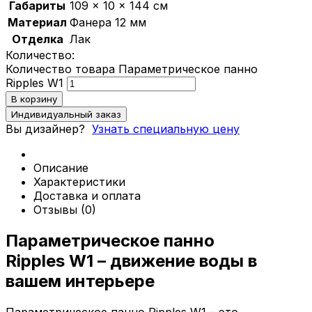
Габариты
109 × 10 × 144 см
Материал
Фанера 12 мм
Политика конфиденциальности
Отделка
Лак
Количество:
Количество товара Параметрическое панно
0
Ripples W1
Обзор корзины
В корзину
Индивидуальный заказ
В корзине нет товаров.
Вы дизайнер?
Узнать специальную цену
Описание
Характеристики
Доставка и оплата
Отзывы (0)
Параметрическое панно
Ripples W1 – движение воды в
вашем интерьере
Параметрическое панно Ripples W1 – это