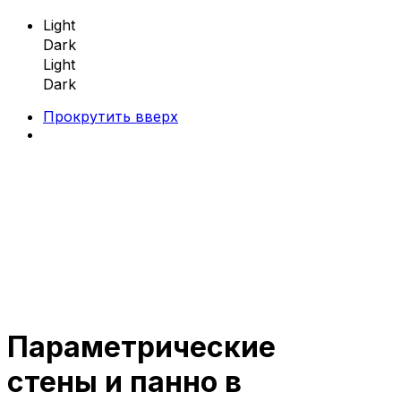
Light
Dark
Light
Dark
Прокрутить вверх
Skip
to
content
Параметрические
Параметрическая мебель
стены и панно в
Параметрические скамейки
Параметрические кресла