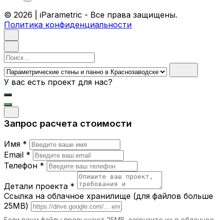
узоры и формы создают визуальную
© 2026 | iParametric - Все права защищены.
динамику и добавляют пространству
Политика конфиденциальности
характер.
Прочность и долговечность.
Используются только качественные и
экологически чистые материалы.
Поиск
Функциональность.
Параметрические
стены могут выступать в роли
У вас есть проект для нас?
декоративных элементов, звукоизоляции
или зонирования пространства.
Где можно использовать
Запрос расчета стоимости
параметрические стены и панно?
Имя *
Офисы.
Создайте креативное рабочее
пространство, которое вдохновляет
Email *
сотрудников.
Телефон *
Рестораны и кафе.
Уникальные стены и
панно придают заведению атмосферу
Детали проекта *
эксклюзивности.
Ссылка на облачное хранилище (для файлов больше
Жилые дома.
Панно станет акцентом в
25MB)
гостиной, спальне или холле.
Если ваши файлы превышают 25MB, загрузите их в облачное