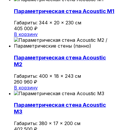
Политика конфиденциальности
Параметрическая стена Acoustic M1
Габариты:
344 × 20 × 230 см
0
405 000
₽
Обзор корзины
В корзину
В корзине нет товаров.
Параметрическая стена Acoustic
M2
Габариты:
400 × 18 × 243 см
260 960
₽
В корзину
Параметрическая стена Acoustic
M3
Габариты:
380 × 17 × 200 см
402 500
₽