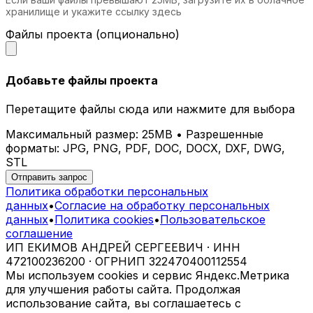
Торговые центры.
Декоративные
хранилище и укажите ссылку здесь
элементы помогают выделить магазины и
зоны отдыха.
Файлы проекта (опционально)
Галереи и выставочные залы.
Используйте стены как основу для
экспозиций или самостоятельные арт-
Добавьте файлы проекта
объекты.
Перетащите файлы сюда или нажмите для выбора
Почему выбирают iParametric?
Максимальный размер: 25MB • Разрешенные
Креативность.
Мы создаем
форматы: JPG, PNG, PDF, DOC, DOCX, DXF, DWG,
нестандартные решения для самых
STL
требовательных клиентов.
Отправить запрос
Технологичность.
Современные методы
Политика обработки персональных
производства обеспечивают высочайшее
данных
•
Согласие на обработку персональных
качество изделий.
данных
•
Политика cookies
•
Пользовательское
Экологичность.
Мы заботимся об
соглашение
окружающей среде и используем
ИП ЕКИМОВ АНДРЕЙ СЕРГЕЕВИЧ · ИНН
безопасные материалы.
472100236200 · ОГРНИП 322470400112554
Индивидуальный сервис.
Каждый
Мы используем cookies и сервис Яндекс.Метрика
проект разрабатывается с учетом ваших
для улучшения работы сайта. Продолжая
идей и пожеланий.
использование сайта, вы соглашаетесь с