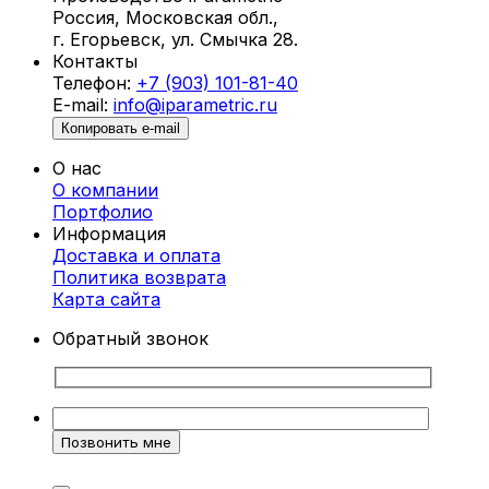
Россия, Московская обл.,
Что такое параметрические стены и
г. Егорьевск, ул. Смычка 28.
панно?
Контакты
Телефон:
+7 (903) 101-81-40
Параметрические стены и панно в
E-mail:
info@iparametric.ru
Краснозаводске создаются с использованием
Копировать e-mail
инновационных методов параметрического
О нас
моделирования. Это позволяет разрабатывать
О компании
сложные геометрические формы, которые
Портфолио
преобразуют пространство и придают ему
Информация
уникальный стиль. Каждое изделие
Доставка и оплата
проектируется индивидуально, чтобы
Политика возврата
соответствовать вашему вкусу и
Карта cайта
особенностям интерьера.
Обратный звонок
Преимущества параметрических стен и
панно
Индивидуальный подход.
Каждое панно
разрабатывается с учетом ваших
предпочтений и потребностей.
Уникальный дизайн.
Геометрические