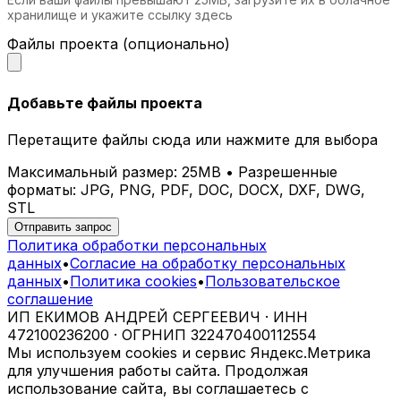
Торговые центры.
Декоративные
хранилище и укажите ссылку здесь
элементы помогают выделить магазины и
зоны отдыха.
Файлы проекта (опционально)
Галереи и выставочные залы.
Используйте стены как основу для
экспозиций или самостоятельные арт-
Добавьте файлы проекта
объекты.
Перетащите файлы сюда или нажмите для выбора
Почему выбирают iParametric?
Максимальный размер: 25MB • Разрешенные
Креативность.
Мы создаем
форматы: JPG, PNG, PDF, DOC, DOCX, DXF, DWG,
нестандартные решения для самых
STL
требовательных клиентов.
Отправить запрос
Технологичность.
Современные методы
Политика обработки персональных
производства обеспечивают высочайшее
данных
•
Согласие на обработку персональных
качество изделий.
данных
•
Политика cookies
•
Пользовательское
Экологичность.
Мы заботимся об
соглашение
окружающей среде и используем
ИП ЕКИМОВ АНДРЕЙ СЕРГЕЕВИЧ · ИНН
безопасные материалы.
472100236200 · ОГРНИП 322470400112554
Индивидуальный сервис.
Каждый
Мы используем cookies и сервис Яндекс.Метрика
проект разрабатывается с учетом ваших
для улучшения работы сайта. Продолжая
идей и пожеланий.
использование сайта, вы соглашаетесь с