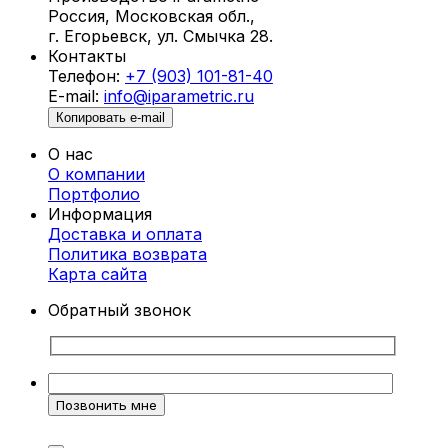
Россия, Московская обл.,
Что такое параметрические стены и
г. Егорьевск, ул. Смычка 28.
панно?
Контакты
Телефон:
+7 (903) 101-81-40
Параметрические стены и панно в
E-mail:
info@iparametric.ru
Красногорске создаются с использованием
Копировать e-mail
инновационных методов параметрического
О нас
моделирования. Это позволяет разрабатывать
О компании
сложные геометрические формы, которые
Портфолио
преобразуют пространство и придают ему
Информация
уникальный стиль. Каждое изделие
Доставка и оплата
проектируется индивидуально, чтобы
Политика возврата
соответствовать вашему вкусу и
Карта cайта
особенностям интерьера.
Обратный звонок
Преимущества параметрических стен и
панно
Индивидуальный подход.
Каждое панно
разрабатывается с учетом ваших
предпочтений и потребностей.
Уникальный дизайн.
Геометрические