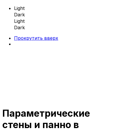
Light
Dark
Light
Dark
Прокрутить вверх
Skip
to
content
Параметрические
Параметрическая мебель
стены и панно в
Параметрические скамейки
Параметрические кресла