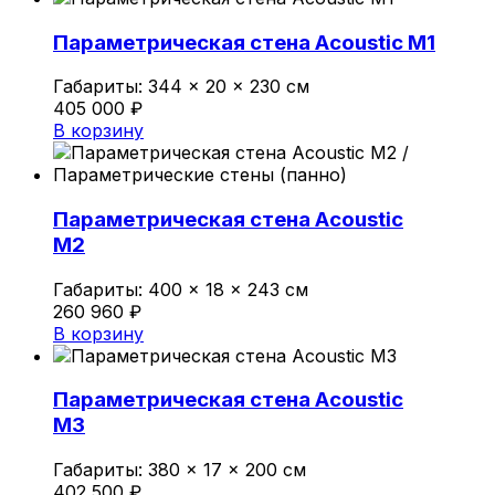
Политика конфиденциальности
Параметрическая стена Acoustic M1
Габариты:
344 × 20 × 230 см
0
405 000
₽
Обзор корзины
В корзину
В корзине нет товаров.
Параметрическая стена Acoustic
M2
Габариты:
400 × 18 × 243 см
260 960
₽
В корзину
Параметрическая стена Acoustic
M3
Габариты:
380 × 17 × 200 см
402 500
₽