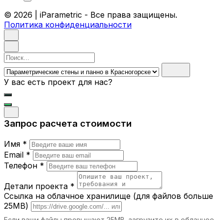
узоры и формы создают визуальную
© 2026 | iParametric - Все права защищены.
динамику и добавляют пространству
Политика конфиденциальности
характер.
Прочность и долговечность.
Используются только качественные и
экологически чистые материалы.
Поиск
Функциональность.
Параметрические
стены могут выступать в роли
У вас есть проект для нас?
декоративных элементов, звукоизоляции
или зонирования пространства.
Где можно использовать
Запрос расчета стоимости
параметрические стены и панно?
Имя *
Офисы.
Создайте креативное рабочее
пространство, которое вдохновляет
Email *
сотрудников.
Телефон *
Рестораны и кафе.
Уникальные стены и
панно придают заведению атмосферу
Детали проекта *
эксклюзивности.
Ссылка на облачное хранилище (для файлов больше
Жилые дома.
Панно станет акцентом в
25MB)
гостиной, спальне или холле.
Если ваши файлы превышают 25MB, загрузите их в облачное