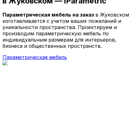
в Жуковском —
iParametric
Параметрические кресла
Параметрические стойки-ресепшен
Параметрическая мебель на заказ
в Жуковском
Параметрические стены и панно
изготавливается с учетом ваших пожеланий и
Параметрические столы
уникальности пространства. Проектируем и
Параметрические шезлонги
производим параметрическую мебель по
Параметрические кашпо
индивидуальным размерам для интерьеров,
Проекты
бизнеса и общественных пространств.
О компании
Параметрическая мебель
Главная
Параметрическая мебель
Параметрические скамейки
Параметрические кресла
Параметрические стойки-ресепшен
Параметрические столы
Параметрические стены и панно
Параметрические шезлонги
Параметрические кашпо
Проекты
О компании
© 2026 | iParametric - Все права защищены.