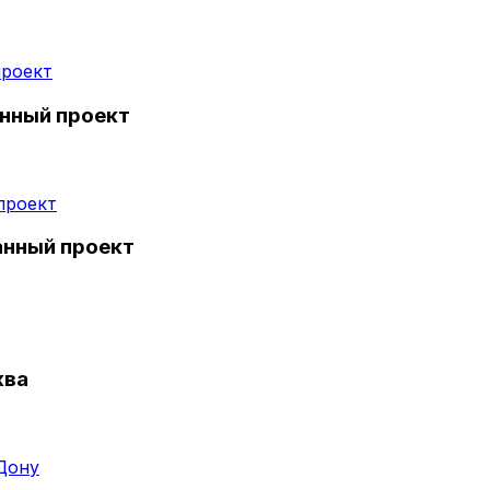
анный проект
анный проект
ква