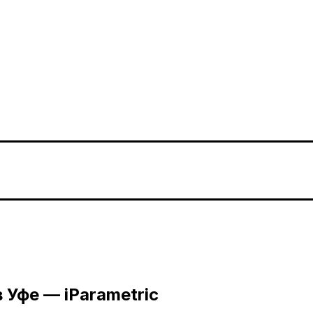
в Уфе —
iParametric