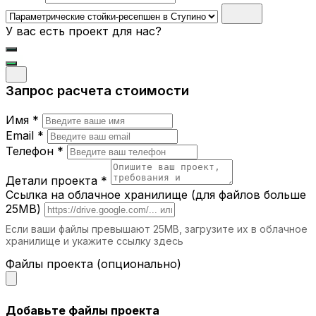
становятся центральным элементом
интерьера, привлекая внимание.
У вас есть проект для нас?
Где можно использовать
параметрические стойки-ресепшен?
Запрос расчета стоимости
Бизнес-центры.
Подчеркните статус
вашей компании с помощью стильной и
Имя *
современной стойки.
Отели.
Первое впечатление гостей
Email *
начинается с ресепшн, и наша мебель
Телефон *
помогает создать атмосферу
гостеприимства.
Детали проекта *
Салоны красоты и спа.
Уникальный
Ссылка на облачное хранилище (для файлов больше
дизайн стойки подчеркнет элитность
25MB)
вашего заведения.
Если ваши файлы превышают 25MB, загрузите их в облачное
Торговые центры.
Функциональные и
хранилище и укажите ссылку здесь
привлекательные стойки-ресепшн
идеально подходят для информационных
Файлы проекта (опционально)
зон.
Выставочные залы.
Используйте стойки
для регистрации посетителей и создания
Добавьте файлы проекта