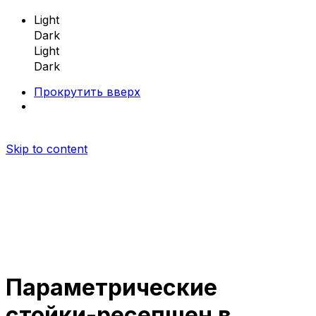
Light
Dark
Light
Dark
Прокрутить вверх
Skip to content
Параметрические
Параметрическая мебель
стойки-ресепшен в
Параметрические скамейки