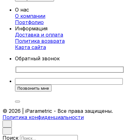
моделирования. Это позволяет создавать
О нас
изделия сложной геометрии, которые
О компании
идеально вписываются в любой интерьер.
Портфолио
Каждая стойка проектируется индивидуально,
Информация
чтобы соответствовать вашим требованиям и
Доставка и оплата
особенностям помещения.
Политика возврата
Преимущества параметрических стоек-
Карта cайта
ресепшен
Обратный звонок
Индивидуальный дизайн.
Каждая стойка
разрабатывается с учетом
корпоративного стиля и ваших
предпочтений.
Высокое качество материалов.
Мы
используем только прочные и
экологически чистые материалы, которые
© 2026 | iParametric - Все права защищены.
гарантируют долговечность.
Политика конфиденциальности
Эргономика.
Наши стойки удобны для
работы и создают комфорт как для
сотрудников, так и для посетителей.
Уникальный внешний вид.
Такие стойки
Поиск