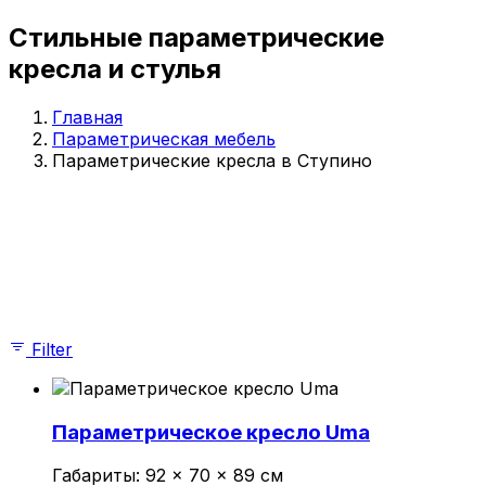
Параметрические стойки-ресепшен
Стильные параметрические
Параметрические стены и панно
Параметрические столы
кресла и стулья
Параметрические шезлонги
Параметрические кашпо
Главная
Проекты
Параметрическая мебель
О компании
Параметрические кресла в Ступино
Главная
Параметрическая мебель
Показаны все (10)
Параметрические скамейки
Параметрические кресла
Параметрические стойки-ресепшен
Параметрические столы
Параметрические стены и панно
Filter
Параметрические шезлонги
Параметрические кашпо
Проекты
О компании
Параметрическое кресло Uma
© 2026 | iParametric - Все права защищены.
Габариты:
92 × 70 × 89 см