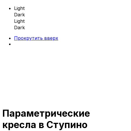
Light
Dark
Light
Dark
Прокрутить вверх
Skip
to
content
Параметрические
Параметрическая мебель
кресла в Ступино
Параметрические скамейки
Параметрические кресла