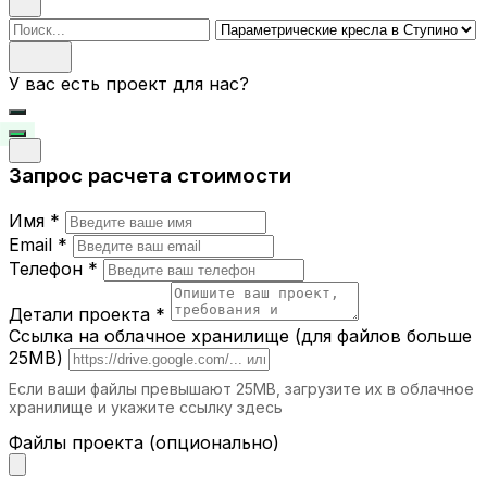
настоящим украшением любого
Поиск
интерьера.
У вас есть проект для нас?
Где можно использовать
параметрические кресла и стулья?
Офисы.
Современные рабочие
Запрос расчета стоимости
пространства требуют не только
функциональной, но и стильной мебели.
Имя *
Рестораны и кафе.
Стулья с уникальным
дизайном подчёркивают атмосферу
Email *
заведения.
Телефон *
Дома.
Параметрические кресла станут
акцентом в гостиной, спальне или зоне
Детали проекта *
отдыха.
Ссылка на облачное хранилище (для файлов больше
Выставочные залы.
Кресла и стулья с
25MB)
уникальными формами привлекают
Если ваши файлы превышают 25MB, загрузите их в облачное
внимание и создают особую атмосферу.
хранилище и укажите ссылку здесь
Гостиницы.
Удобная и стильная мебель
делает отдых гостей ещё комфортнее.
Файлы проекта (опционально)
Почему выбирают iParametric?