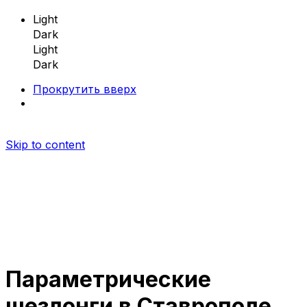
Light
Dark
Light
Dark
Прокрутить вверх
Skip to content
Параметрические
Параметрическая мебель
шезлонги в Ставрополе
Параметрические скамейки