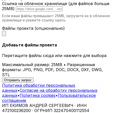
СПА и велнес-центры.
Комфортные и
Ссылка на облачное хранилище (для файлов больше
эстетичные шезлонги для максимального
25MB)
расслабления.
Если ваши файлы превышают 25MB, загрузите их в облачное
хранилище и укажите ссылку здесь
Почему выбирают iParametric?
Файлы проекта (опционально)
Индивидуальное проектирование.
Каждый шезлонг разрабатывается с
учетом ваших потребностей.
Добавьте файлы проекта
Современные технологии.
Мы
используем передовые методы
Перетащите файлы сюда или нажмите для выбора
проектирования и производства.
Долговечные материалы.
Наши изделия
Максимальный размер: 25MB • Разрешенные
сохраняют свой вид и свойства на
форматы: JPG, PNG, PDF, DOC, DOCX, DXF, DWG,
протяжении многих лет.
STL
Эстетика и комфорт.
Параметрические
Отправить запрос
шезлонги гармонично вписываются в
Политика обработки персональных
любое пространство.
данных
•
Согласие на обработку персональных
данных
•
Политика cookies
•
Пользовательское
Как заказать параметрический шезлонг
соглашение
в Ставрополе?
ИП ЕКИМОВ АНДРЕЙ СЕРГЕЕВИЧ · ИНН
472100236200 · ОГРНИП 322470400112554