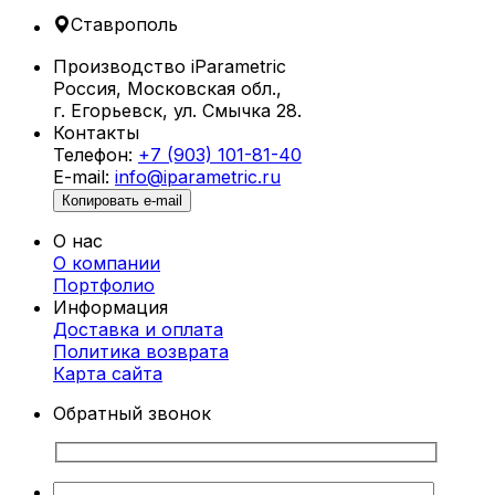
и общественных зон отдыха, таких как пляжи,
Ставрополь
парки, бассейны и террасы.
Производство iParametric
Что такое параметрические шезлонги?
Россия, Московская обл.,
г. Егорьевск, ул. Смычка 28.
Параметрические шезлонги в
Контакты
Ставрополе создаются с использованием
Телефон:
+7 (903) 101-81-40
алгоритмического проектирования,
E-mail:
info@iparametric.ru
позволяющего разрабатывать уникальные
Копировать e-mail
формы с учетом анатомии человека. Благодаря
этому каждый шезлонг не только
О нас
привлекателен внешне, но и обеспечивает
О компании
максимальный комфорт.
Портфолио
Информация
Преимущества параметрических
Доставка и оплата
шезлонгов
Политика возврата
Карта cайта
Уникальный дизайн.
Шезлонги от
Обратный звонок
iParametric — это произведение
искусства, которое выделяет ваше
пространство.
Эргономичность.
Конструкция учитывает