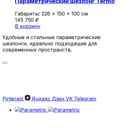
Параметрический шезлонг Termo
Габариты:
226 × 150 × 100 см
145 750
₽
В корзину
Удобные и стильные параметрические
шезлонги, идеально подходящие для
современных пространств.
Параметрические шезлонги:
Стильный отдых на высшем
уровне
Pinterest
Яндекс Дзен
VK
Telegram
Параметрические шезлонги — это
современное решение для комфортного
отдыха и оформления стильного
пространства. Изделия от iParametric сочетают
в себе эстетическую привлекательность,
эргономику и долговечность. Эти уникальные
конструкции идеально подходят для частных