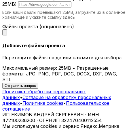
эстетичные шезлонги для максимального
25MB)
расслабления.
Если ваши файлы превышают 25MB, загрузите их в облачное
хранилище и укажите ссылку здесь
Почему выбирают iParametric?
Файлы проекта (опционально)
Индивидуальное проектирование.
Каждый шезлонг разрабатывается с
учетом ваших потребностей.
Добавьте файлы проекта
Современные технологии.
Мы
используем передовые методы
Перетащите файлы сюда или нажмите для выбора
проектирования и производства.
Долговечные материалы.
Наши изделия
Максимальный размер: 25MB • Разрешенные
сохраняют свой вид и свойства на
форматы: JPG, PNG, PDF, DOC, DOCX, DXF, DWG,
протяжении многих лет.
STL
Эстетика и комфорт.
Параметрические
Отправить запрос
шезлонги гармонично вписываются в
Политика обработки персональных
любое пространство.
данных
•
Согласие на обработку персональных
данных
•
Политика cookies
•
Пользовательское
Как заказать параметрический шезлонг
соглашение
в Шатуре?
ИП ЕКИМОВ АНДРЕЙ СЕРГЕЕВИЧ · ИНН
472100236200 · ОГРНИП 322470400112554
Свяжитесь с нами
для консультации и
Мы используем cookies и сервис Яндекс.Метрика