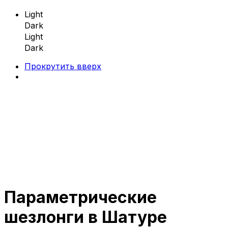
Light
Dark
Light
Dark
Прокрутить вверх
Skip
to
content
Параметрические
Параметрическая мебель
шезлонги в Шатуре
Параметрические скамейки
Параметрические кресла