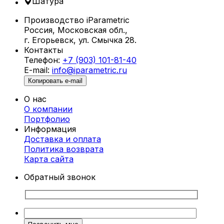
Шатура
парки, бассейны и террасы.
Производство iParametric
Что такое параметрические шезлонги?
Россия, Московская обл.,
г. Егорьевск, ул. Смычка 28.
Параметрические шезлонги в
Контакты
Шатуре создаются с использованием
Телефон:
+7 (903) 101-81-40
алгоритмического проектирования,
E-mail:
info@iparametric.ru
позволяющего разрабатывать уникальные
Копировать e-mail
формы с учетом анатомии человека. Благодаря
этому каждый шезлонг не только
О нас
привлекателен внешне, но и обеспечивает
О компании
максимальный комфорт.
Портфолио
Информация
Преимущества параметрических
Доставка и оплата
шезлонгов
Политика возврата
Карта cайта
Уникальный дизайн.
Шезлонги от
Обратный звонок
iParametric — это произведение
искусства, которое выделяет ваше
пространство.
Эргономичность.
Конструкция учитывает
особенности тела, обеспечивая