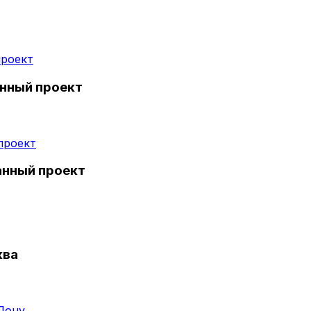
анный проект
анный проект
ква