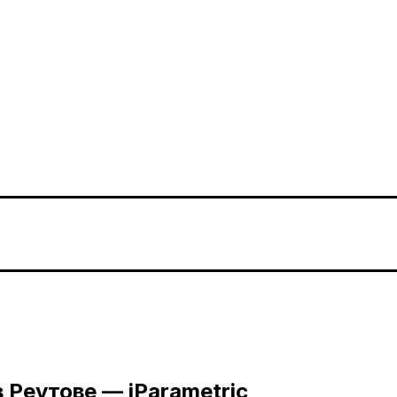
в Реутове —
iParametric