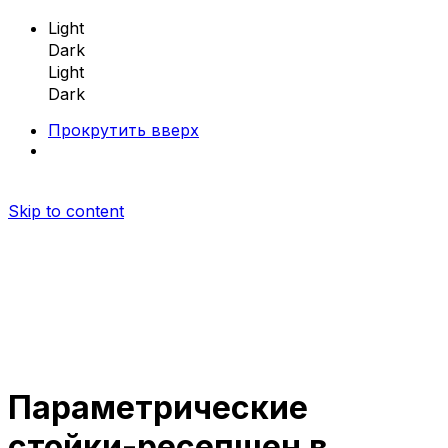
Light
Dark
Light
Dark
Прокрутить вверх
Skip to content
Параметрические
Параметрическая мебель
стойки-ресепшен в
Параметрические скамейки