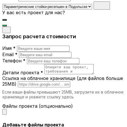
становятся центральным элементом
интерьера, привлекая внимание.
У вас есть проект для нас?
Где можно использовать
параметрические стойки-ресепшен?
Запрос расчета стоимости
Бизнес-центры.
Подчеркните статус
вашей компании с помощью стильной и
Имя *
современной стойки.
Отели.
Первое впечатление гостей
Email *
начинается с ресепшн, и наша мебель
Телефон *
помогает создать атмосферу
гостеприимства.
Детали проекта *
Салоны красоты и спа.
Уникальный
Ссылка на облачное хранилище (для файлов больше
дизайн стойки подчеркнет элитность
25MB)
вашего заведения.
Если ваши файлы превышают 25MB, загрузите их в облачное
Торговые центры.
Функциональные и
хранилище и укажите ссылку здесь
привлекательные стойки-ресепшн
идеально подходят для информационных
Файлы проекта (опционально)
зон.
Выставочные залы.
Используйте стойки
для регистрации посетителей и создания
Добавьте файлы проекта