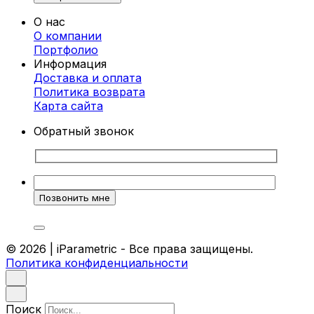
моделирования. Это позволяет создавать
О нас
изделия сложной геометрии, которые
О компании
идеально вписываются в любой интерьер.
Портфолио
Каждая стойка проектируется индивидуально,
Информация
чтобы соответствовать вашим требованиям и
Доставка и оплата
особенностям помещения.
Политика возврата
Преимущества параметрических стоек-
Карта cайта
ресепшен
Обратный звонок
Индивидуальный дизайн.
Каждая стойка
разрабатывается с учетом
корпоративного стиля и ваших
предпочтений.
Высокое качество материалов.
Мы
используем только прочные и
экологически чистые материалы, которые
© 2026 | iParametric - Все права защищены.
гарантируют долговечность.
Политика конфиденциальности
Эргономика.
Наши стойки удобны для
работы и создают комфорт как для
сотрудников, так и для посетителей.
Уникальный внешний вид.
Такие стойки
Поиск