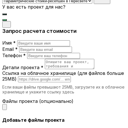
интерьера, привлекая внимание.
У вас есть проект для нас?
Где можно использовать
параметрические стойки-ресепшен?
Запрос расчета стоимости
Бизнес-центры.
Подчеркните статус
вашей компании с помощью стильной и
Имя *
современной стойки.
Отели.
Первое впечатление гостей
Email *
начинается с ресепшн, и наша мебель
Телефон *
помогает создать атмосферу
гостеприимства.
Детали проекта *
Салоны красоты и спа.
Уникальный
Ссылка на облачное хранилище (для файлов больше
дизайн стойки подчеркнет элитность
25MB)
вашего заведения.
Если ваши файлы превышают 25MB, загрузите их в облачное
Торговые центры.
Функциональные и
хранилище и укажите ссылку здесь
привлекательные стойки-ресепшн
идеально подходят для информационных
Файлы проекта (опционально)
зон.
Выставочные залы.
Используйте стойки
для регистрации посетителей и создания
Добавьте файлы проекта
акцента на вашем бренде.