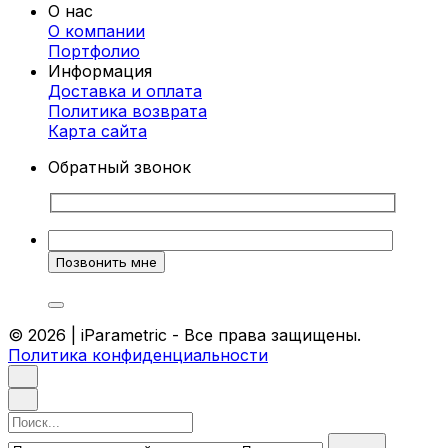
О нас
изделия сложной геометрии, которые
О компании
идеально вписываются в любой интерьер.
Портфолио
Каждая стойка проектируется индивидуально,
Информация
чтобы соответствовать вашим требованиям и
Доставка и оплата
особенностям помещения.
Политика возврата
Преимущества параметрических стоек-
Карта cайта
ресепшен
Обратный звонок
Индивидуальный дизайн.
Каждая стойка
разрабатывается с учетом
корпоративного стиля и ваших
предпочтений.
Высокое качество материалов.
Мы
используем только прочные и
экологически чистые материалы, которые
© 2026 | iParametric - Все права защищены.
гарантируют долговечность.
Политика конфиденциальности
Эргономика.
Наши стойки удобны для
работы и создают комфорт как для
сотрудников, так и для посетителей.
Уникальный внешний вид.
Такие стойки
Поиск
становятся центральным элементом