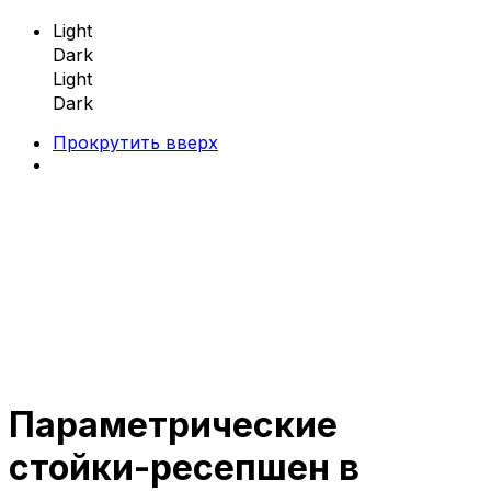
Light
Dark
Light
Dark
Прокрутить вверх
Skip
to
content
Параметрические
Параметрическая мебель
стойки-ресепшен в
Параметрические скамейки
Параметрические кресла