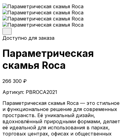
Параметрические кресла
Параметрические стойки-ресепшен
Параметрические стены и панно
Параметрические столы
Параметрические шезлонги
Параметрические кашпо
Доступно для заказа
Проекты
О компании
Параметрическая
Главная
скамья Roca
Параметрическая мебель
Параметрические скамейки
266 300
₽
Параметрические кресла
Параметрические стойки-ресепшен
Артикул:
PBROCA2021
Параметрические столы
Параметрические стены и панно
Параметрическая скамья Roca — это стильное
Параметрические шезлонги
и функциональное решение для современных
Параметрические кашпо
пространств. Её уникальный дизайн,
Проекты
вдохновлённый природными формами, делает
О компании
её идеальной для использования в парках,
торговых центрах, офисах и общественных
© 2026 | iParametric - Все права защищены.