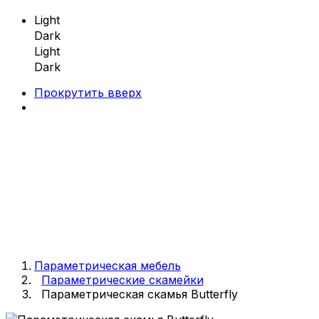
Light
Dark
Light
Dark
Прокрутить вверх
Skip
to
content
Параметрическая мебель
Параметрическая мебель
Параметрические скамейки
Параметрическая скамья Butterfly
Параметрические скамейки
Параметрические кресла