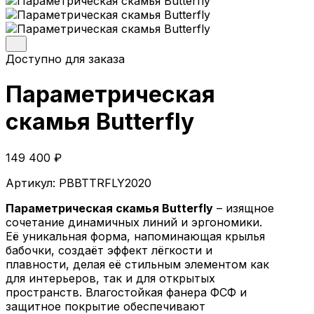
Параметрические стойки-ресепшен
Параметрические стены и панно
Параметрические столы
Параметрические шезлонги
Доступно для заказа
Параметрические кашпо
Проекты
Параметрическая
О компании
скамья Butterfly
Главная
Параметрическая мебель
149 400
₽
Параметрические скамейки
Параметрические кресла
Артикул:
PBBTTRFLY2020
Параметрические стойки-ресепшен
Параметрические столы
Параметрическая скамья Butterfly
– изящное
Параметрические стены и панно
сочетание динамичных линий и эргономики.
Параметрические шезлонги
Её уникальная форма, напоминающая крылья
Параметрические кашпо
бабочки, создаёт эффект лёгкости и
Проекты
плавности, делая её стильным элементом как
О компании
для интерьеров, так и для открытых
пространств. Влагостойкая фанера ФСФ и
© 2026 | iParametric - Все права защищены.
защитное покрытие обеспечивают