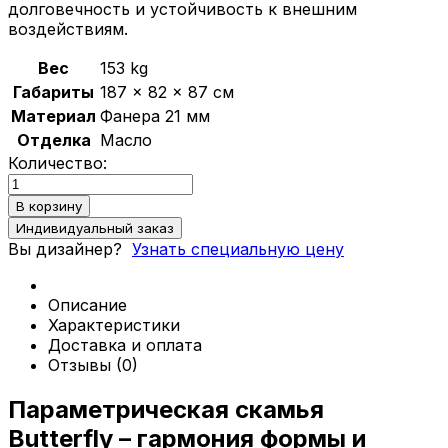
долговечность и устойчивость к внешним
Политика конфиденциальности
воздействиям.
Вес
153 kg
0
Габариты
187 × 82 × 87 см
Обзор корзины
Материал
Фанера 21 мм
Отделка
Масло
В корзине нет товаров.
Количество:
Количество
товара
В корзину
Параметрическая
Индивидуальный заказ
скамья
Вы дизайнер?
Узнать специальную цену
Butterfly
Описание
Характеристики
Доставка и оплата
Отзывы (0)
Параметрическая скамья
Butterfly – гармония формы и