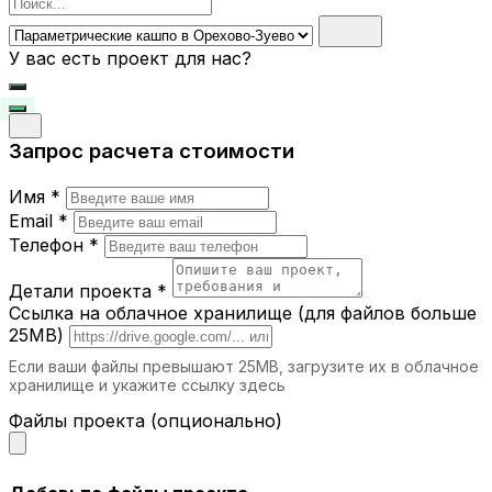
Поиск
Где можно использовать
параметрические кашпо?
У вас есть проект для нас?
Жилые дома.
Добавьте зелени в
гостиную, кухню или спальню.
Офисы и бизнес-центры.
Создайте уют и
подчеркните стиль вашего рабочего
Запрос расчета стоимости
пространства.
Рестораны и кафе.
Уникальные кашпо
Имя *
помогут создать атмосферу уюта для
Email *
гостей.
Телефон *
Торговые центры
. Зонируйте
пространство или украсьте входные
Детали проекта *
зоны.
Ссылка на облачное хранилище (для файлов больше
Парки и сады.
Впишите современный
25MB)
дизайн в природную среду.
Если ваши файлы превышают 25MB, загрузите их в облачное
хранилище и укажите ссылку здесь
Почему выбирают iParametric?
Файлы проекта (опционально)
Индивидуальный дизайн.
Мы создаем
кашпо, которые идеально подходят
вашему стилю.