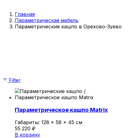
Параметрические стойки-ресепшен
Параметрические стены и панно
Главная
Параметрические столы
Параметрическая мебель
Параметрические шезлонги
Параметрические кашпо в Орехово-Зуево
Параметрические кашпо
Проекты
О компании
Показаны все (4)
Главная
Параметрическая мебель
Параметрические скамейки
Параметрические кресла
Filter
Параметрические стойки-ресепшен
Параметрические столы
Параметрические стены и панно
Параметрические шезлонги
Параметрические кашпо
Параметрическое кашпо Matrix
Проекты
О компании
Габариты:
128 × 58 × 45 см
55 220
₽
© 2026 | iParametric - Все права защищены.
В корзину