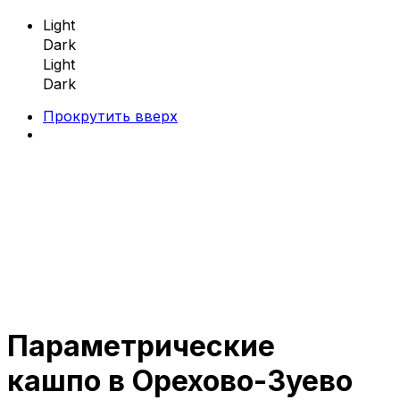
Light
Dark
Light
Dark
Прокрутить вверх
Skip
to
content
Параметрические
Параметрическая мебель
кашпо в Орехово-Зуево
Параметрические скамейки
Параметрические кресла