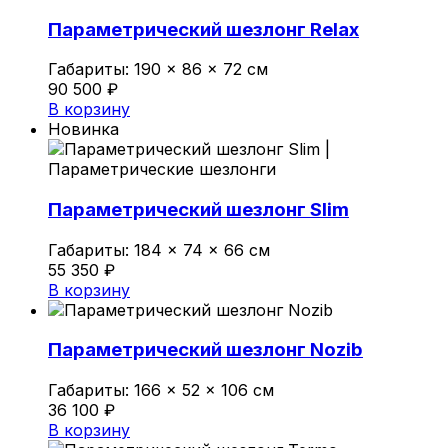
Политика конфиденциальности
Параметрический шезлонг Relax
Габариты:
190 × 86 × 72 см
0
90 500
₽
Обзор корзины
В корзину
Новинка
В корзине нет товаров.
Параметрический шезлонг Slim
Габариты:
184 × 74 × 66 см
55 350
₽
В корзину
Параметрический шезлонг Nozib
Габариты:
166 × 52 × 106 см
36 100
₽
В корзину