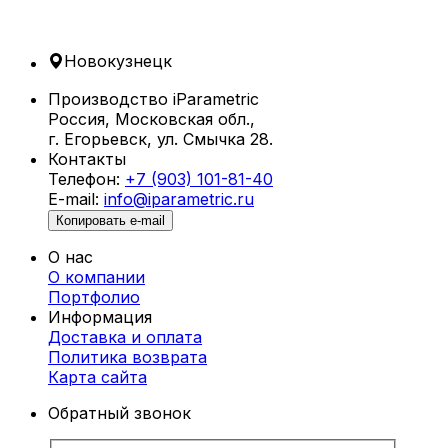
эргономику и долговечность. Эти уникальные
конструкции идеально подходят для частных
и общественных зон отдыха, таких как пляжи,
Новокузнецк
парки, бассейны и террасы.
Производство iParametric
Что такое параметрические шезлонги?
Россия, Московская обл.,
г. Егорьевск, ул. Смычка 28.
Параметрические шезлонги в
Контакты
Новокузнецке создаются с использованием
Телефон:
+7 (903) 101-81-40
алгоритмического проектирования,
E-mail:
info@iparametric.ru
позволяющего разрабатывать уникальные
Копировать e-mail
формы с учетом анатомии человека. Благодаря
этому каждый шезлонг не только
О нас
привлекателен внешне, но и обеспечивает
О компании
максимальный комфорт.
Портфолио
Информация
Преимущества параметрических
Доставка и оплата
шезлонгов
Политика возврата
Карта cайта
Уникальный дизайн.
Шезлонги от
Обратный звонок
iParametric — это произведение
искусства, которое выделяет ваше