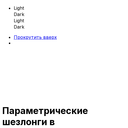
Light
Dark
Light
Dark
Прокрутить вверх
Skip
to
content
Параметрические
Параметрическая мебель
шезлонги в
Параметрические скамейки
Параметрические кресла