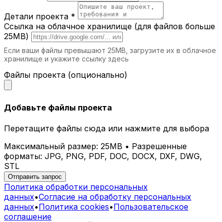
Добавьте современный акцент в зоны
отдыха.
Детали проекта *
СПА и велнес-центры.
Комфортные и
Ссылка на облачное хранилище (для файлов больше
эстетичные шезлонги для максимального
25MB)
расслабления.
Если ваши файлы превышают 25MB, загрузите их в облачное
хранилище и укажите ссылку здесь
Почему выбирают iParametric?
Файлы проекта (опционально)
Индивидуальное проектирование.
Каждый шезлонг разрабатывается с
учетом ваших потребностей.
Добавьте файлы проекта
Современные технологии.
Мы
используем передовые методы
Перетащите файлы сюда или нажмите для выбора
проектирования и производства.
Долговечные материалы.
Наши изделия
Максимальный размер: 25MB • Разрешенные
сохраняют свой вид и свойства на
форматы: JPG, PNG, PDF, DOC, DOCX, DXF, DWG,
протяжении многих лет.
STL
Эстетика и комфорт.
Параметрические
Отправить запрос
шезлонги гармонично вписываются в
Политика обработки персональных
любое пространство.
данных
•
Согласие на обработку персональных
данных
•
Политика cookies
•
Пользовательское
Как заказать параметрический шезлонг
соглашение