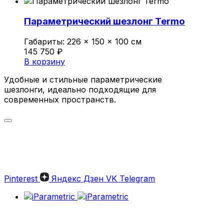
Параметрический шезлонг Termo
Габариты:
226 × 150 × 100 см
145 750
₽
В корзину
Удобные и стильные параметрические
шезлонги, идеально подходящие для
современных пространств.
Параметрические шезлонги:
Стильный отдых на высшем
уровне
Pinterest
Яндекс Дзен
VK
Telegram
Параметрические шезлонги — это
современное решение для комфортного
отдыха и оформления стильного
пространства. Изделия от iParametric сочетают
в себе эстетическую привлекательность,