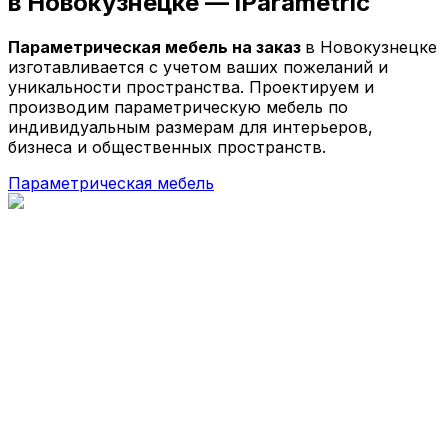
в Новокузнецке —
iParametric
Параметрические кресла
Параметрические стойки-ресепшен
Параметрическая мебель на заказ
в Новокузнецке
Параметрические стены и панно
изготавливается с учетом ваших пожеланий и
Параметрические столы
уникальности пространства. Проектируем и
Параметрические шезлонги
производим параметрическую мебель по
Параметрические кашпо
индивидуальным размерам для интерьеров,
Проекты
бизнеса и общественных пространств.
О компании
Параметрическая мебель
Главная
Параметрическая мебель
Параметрические скамейки
Параметрические кресла
Параметрические стойки-ресепшен
Параметрические столы
Параметрические стены и панно
Параметрические шезлонги
Параметрические кашпо
Проекты
О компании
© 2026 | iParametric - Все права защищены.