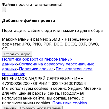
делает отдых гостей ещё комфортнее.
Файлы проекта (опционально)
Почему выбирают iParametric?
Добавьте файлы проекта
Индивидуальный подход.
Мы создаём
мебель, которая полностью
Перетащите файлы сюда или нажмите для выбора
соответствует вашим требованиям.
Технологичность.
Используем
Максимальный размер: 25MB • Разрешенные
современные технологии для реализации
форматы: JPG, PNG, PDF, DOC, DOCX, DXF, DWG,
сложных проектов.
STL
Качество материалов.
Обеспечиваем
Отправить запрос
долговечность и надёжность наших
Политика обработки персональных
изделий.
данных
•
Согласие на обработку персональных
Эксклюзивность.
Каждый проект
данных
•
Политика cookies
•
Пользовательское
уникален и не имеет аналогов.
соглашение
ИП ЕКИМОВ АНДРЕЙ СЕРГЕЕВИЧ · ИНН
Как заказать параметрические кресла в
472100236200 · ОГРНИП 322470400112554
Наро-Фоминске?
Мы используем cookies и сервис Яндекс.Метрика
для улучшения работы сайта. Продолжая
Свяжитесь с нами
для консультации и
использование сайта, вы соглашаетесь с
обсуждения ваших идей.
использованием cookies.
Политика cookies
Наши
специалисты разработают 3D-
Принять
Отклонить необязательные