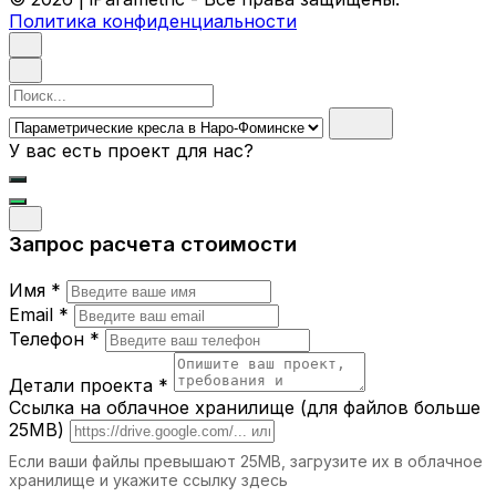
Политика конфиденциальности
материалы, которые выдерживают
длительные нагрузки.
Эстетичность.
Эти изделия становятся
настоящим украшением любого
Поиск
интерьера.
У вас есть проект для нас?
Где можно использовать
параметрические кресла и стулья?
Офисы.
Современные рабочие
Запрос расчета стоимости
пространства требуют не только
функциональной, но и стильной мебели.
Имя *
Рестораны и кафе.
Стулья с уникальным
дизайном подчёркивают атмосферу
Email *
заведения.
Телефон *
Дома.
Параметрические кресла станут
акцентом в гостиной, спальне или зоне
Детали проекта *
отдыха.
Ссылка на облачное хранилище (для файлов больше
Выставочные залы.
Кресла и стулья с
25MB)
уникальными формами привлекают
Если ваши файлы превышают 25MB, загрузите их в облачное
внимание и создают особую атмосферу.
хранилище и укажите ссылку здесь
Гостиницы.
Удобная и стильная мебель