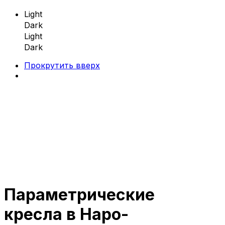
Light
Dark
Light
Dark
Прокрутить вверх
Skip
to
content
Параметрические
Параметрическая мебель
кресла в Наро-
Параметрические скамейки
Параметрические кресла