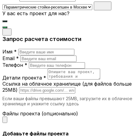
становятся центральным элементом
интерьера, привлекая внимание.
У вас есть проект для нас?
Где можно использовать
параметрические стойки-ресепшен?
Запрос расчета стоимости
Бизнес-центры.
Подчеркните статус
вашей компании с помощью стильной и
Имя *
современной стойки.
Отели.
Первое впечатление гостей
Email *
начинается с ресепшн, и наша мебель
Телефон *
помогает создать атмосферу
гостеприимства.
Детали проекта *
Салоны красоты и спа.
Уникальный
Ссылка на облачное хранилище (для файлов больше
дизайн стойки подчеркнет элитность
25MB)
вашего заведения.
Если ваши файлы превышают 25MB, загрузите их в облачное
Торговые центры.
Функциональные и
хранилище и укажите ссылку здесь
привлекательные стойки-ресепшн
идеально подходят для информационных
Файлы проекта (опционально)
зон.
Выставочные залы.
Используйте стойки
для регистрации посетителей и создания
Добавьте файлы проекта