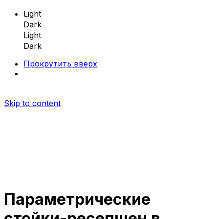
Light
Dark
Light
Dark
Прокрутить вверх
Skip to content
Параметрические
Параметрическая мебель
стойки-ресепшен в
Параметрические скамейки