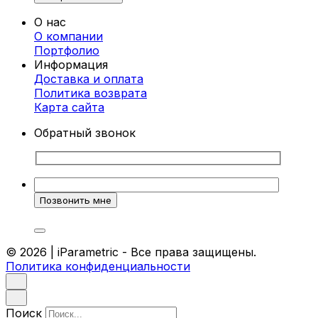
моделирования. Это позволяет создавать
О нас
изделия сложной геометрии, которые
О компании
идеально вписываются в любой интерьер.
Портфолио
Каждая стойка проектируется индивидуально,
Информация
чтобы соответствовать вашим требованиям и
Доставка и оплата
особенностям помещения.
Политика возврата
Преимущества параметрических стоек-
Карта cайта
ресепшен
Обратный звонок
Индивидуальный дизайн.
Каждая стойка
разрабатывается с учетом
корпоративного стиля и ваших
предпочтений.
Высокое качество материалов.
Мы
используем только прочные и
экологически чистые материалы, которые
© 2026 | iParametric - Все права защищены.
гарантируют долговечность.
Политика конфиденциальности
Эргономика.
Наши стойки удобны для
работы и создают комфорт как для
сотрудников, так и для посетителей.
Уникальный внешний вид.
Такие стойки
Поиск