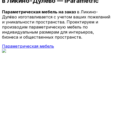
в Ликино-Дулёво —
iParametric
Параметрические кресла
Параметрические стойки-ресепшен
Параметрическая мебель на заказ
в Ликино-
Параметрические стены и панно
Дулёво изготавливается с учетом ваших пожеланий
Параметрические столы
и уникальности пространства. Проектируем и
Параметрические шезлонги
производим параметрическую мебель по
Параметрические кашпо
индивидуальным размерам для интерьеров,
Проекты
бизнеса и общественных пространств.
О компании
Параметрическая мебель
Главная
Параметрическая мебель
Параметрические скамейки
Параметрические кресла
Параметрические стойки-ресепшен
Параметрические столы
Параметрические стены и панно
Параметрические шезлонги
Параметрические кашпо
Проекты
О компании
© 2026 | iParametric - Все права защищены.