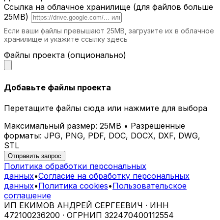
СПА и велнес-центры.
Комфортные и
Ссылка на облачное хранилище (для файлов больше
эстетичные шезлонги для максимального
25MB)
расслабления.
Если ваши файлы превышают 25MB, загрузите их в облачное
хранилище и укажите ссылку здесь
Почему выбирают iParametric?
Файлы проекта (опционально)
Индивидуальное проектирование.
Каждый шезлонг разрабатывается с
учетом ваших потребностей.
Добавьте файлы проекта
Современные технологии.
Мы
используем передовые методы
Перетащите файлы сюда или нажмите для выбора
проектирования и производства.
Долговечные материалы.
Наши изделия
Максимальный размер: 25MB • Разрешенные
сохраняют свой вид и свойства на
форматы: JPG, PNG, PDF, DOC, DOCX, DXF, DWG,
протяжении многих лет.
STL
Эстетика и комфорт.
Параметрические
Отправить запрос
шезлонги гармонично вписываются в
Политика обработки персональных
любое пространство.
данных
•
Согласие на обработку персональных
данных
•
Политика cookies
•
Пользовательское
Как заказать параметрический шезлонг
соглашение
в Хотьково?
ИП ЕКИМОВ АНДРЕЙ СЕРГЕЕВИЧ · ИНН
472100236200 · ОГРНИП 322470400112554