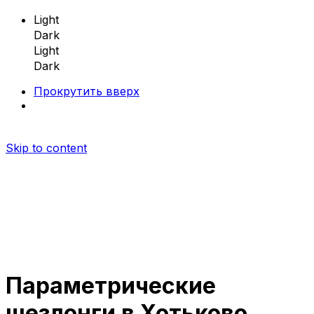
Light
Dark
Light
Dark
Прокрутить вверх
Skip to content
Параметрические
Параметрическая мебель
шезлонги в Хотьково
Параметрические скамейки