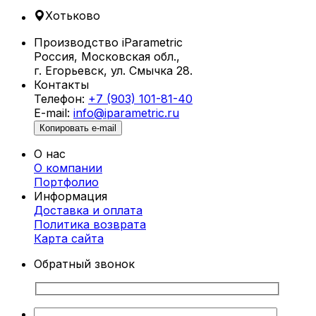
и общественных зон отдыха, таких как пляжи,
Хотьково
парки, бассейны и террасы.
Производство iParametric
Что такое параметрические шезлонги?
Россия, Московская обл.,
г. Егорьевск, ул. Смычка 28.
Параметрические шезлонги в
Контакты
Хотьково создаются с использованием
Телефон:
+7 (903) 101-81-40
алгоритмического проектирования,
E-mail:
info@iparametric.ru
позволяющего разрабатывать уникальные
Копировать e-mail
формы с учетом анатомии человека. Благодаря
этому каждый шезлонг не только
О нас
привлекателен внешне, но и обеспечивает
О компании
максимальный комфорт.
Портфолио
Информация
Преимущества параметрических
Доставка и оплата
шезлонгов
Политика возврата
Карта cайта
Уникальный дизайн.
Шезлонги от
Обратный звонок
iParametric — это произведение
искусства, которое выделяет ваше
пространство.
Эргономичность.
Конструкция учитывает