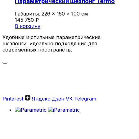
Параметрический шезлонг Termo
Габариты:
226 × 150 × 100 см
145 750
₽
В корзину
Удобные и стильные параметрические
шезлонги, идеально подходящие для
современных пространств.
Параметрические шезлонги:
Стильный отдых на высшем
уровне
Pinterest
Яндекс Дзен
VK
Telegram
Параметрические шезлонги — это
современное решение для комфортного
отдыха и оформления стильного
пространства. Изделия от iParametric сочетают
в себе эстетическую привлекательность,
эргономику и долговечность. Эти уникальные
конструкции идеально подходят для частных