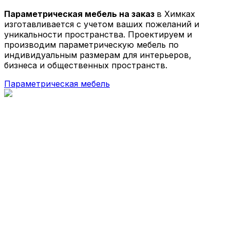
Параметрические стойки-ресепшен
Параметрическая мебель на заказ
в Химках
Параметрические стены и панно
изготавливается с учетом ваших пожеланий и
Параметрические столы
уникальности пространства. Проектируем и
Параметрические шезлонги
производим параметрическую мебель по
Параметрические кашпо
индивидуальным размерам для интерьеров,
Проекты
бизнеса и общественных пространств.
О компании
Параметрическая мебель
Главная
Параметрическая мебель
Параметрические скамейки
Параметрические кресла
Параметрические стойки-ресепшен
Параметрические столы
Параметрические стены и панно
Параметрические шезлонги
Параметрические кашпо
Проекты
О компании
© 2026 | iParametric - Все права защищены.