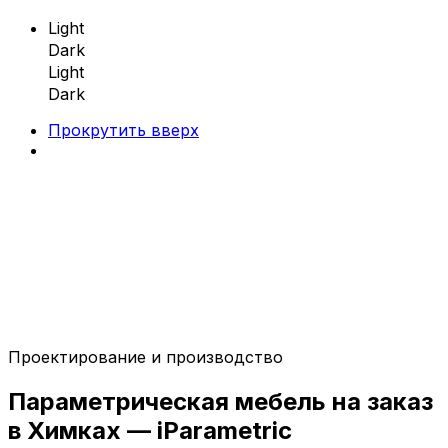
Light
Dark
Light
Dark
Прокрутить вверх
Skip
to
content
Проектирование и производство
Параметрическая мебель
Параметрическая
мебель
на заказ
Параметрические скамейки
в Химках —
iParametric
Параметрические кресла