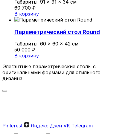
Габариты:
91 × 91 × 34 см
60 700
₽
В корзину
Параметрический стол Round
Габариты:
60 × 60 × 42 см
50 000
₽
В корзину
Элегантные параметрические столы с
оригинальными формами для стильного
дизайна.
Параметрические столы:
Идеальное сочетание дизайна
и функциональности
Pinterest
Яндекс Дзен
VK
Telegram
Параметрические столы — это уникальные
предметы мебели, которые выделяются