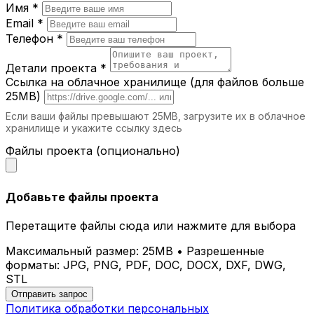
Дома.
Параметрический стол станет
Имя *
украшением гостиной, кухни или
Email *
кабинета.
Телефон *
Рестораны и кафе.
Уникальные столы
подчеркнут атмосферу вашего заведения.
Детали проекта *
Выставочные залы.
Столы с
Ссылка на облачное хранилище (для файлов больше
оригинальным дизайном привлекают
25MB)
внимание и создают эффектный фон для
Если ваши файлы превышают 25MB, загрузите их в облачное
презентаций.
хранилище и укажите ссылку здесь
Учебные заведения.
Создайте
комфортные и стильные рабочие зоны для
Файлы проекта (опционально)
студентов и преподавателей.
Почему выбирают iParametric?
Добавьте файлы проекта
Индивидуальный подход.
Мы создаём
Перетащите файлы сюда или нажмите для выбора
столы, которые соответствуют вашему
видению и задачам.
Максимальный размер: 25MB • Разрешенные
Инновационные технологии.
Используем
форматы: JPG, PNG, PDF, DOC, DOCX, DXF, DWG,
современное оборудование для
STL
достижения идеального результата.
Отправить запрос
Экологичность.
Забота об окружающей
Политика обработки персональных