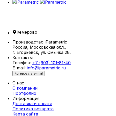
сложными геометрическими формами и
современным стилем. Изделия от iParametric
сочетают в себе инновационный дизайн,
эргономику и высокое качество. Наши столы
подходят для различных типов интерьеров —
от домашних пространств до коммерческих
Кемерово
помещений.
Производство iParametric
Что такое параметрические столы?
Россия, Московская обл.,
г. Егорьевск, ул. Смычка 28.
Параметрические столы в
Контакты
Кемерове изготавливаются с использованием
Телефон:
+7 (903) 101-81-40
алгоритмического проектирования, что
E-mail:
info@iparametric.ru
позволяет создавать изделия с уникальной
Копировать e-mail
геометрией. Этот подход открывает
бесконечные возможности для
О нас
персонализации, чтобы каждый стол идеально
О компании
вписывался в ваш интерьер и отвечал
Портфолио
функциональным требованиям.
Информация
Доставка и оплата
Преимущества параметрических
Политика возврата
столов
Карта cайта