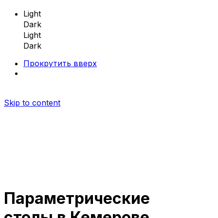
Light
Dark
Light
Dark
Прокрутить вверх
Skip to content
Параметрические
Параметрическая мебель
столы в Кемерове
Параметрические скамейки