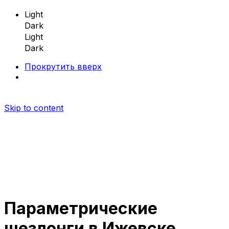
Light
Dark
Light
Dark
Прокрутить вверх
Skip to content
Параметрические
Параметрическая мебель
шезлонги в Ижевске
Параметрические скамейки