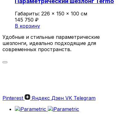
Параметрический шезлонг Termo
Габариты:
226 × 150 × 100 см
145 750
₽
В корзину
Удобные и стильные параметрические
шезлонги, идеально подходящие для
современных пространств.
Параметрические шезлонги:
Стильный отдых на высшем
уровне
Pinterest
Яндекс Дзен
VK
Telegram
Параметрические шезлонги — это
современное решение для комфортного
отдыха и оформления стильного
пространства. Изделия от iParametric сочетают
в себе эстетическую привлекательность,
эргономику и долговечность. Эти уникальные
конструкции идеально подходят для частных