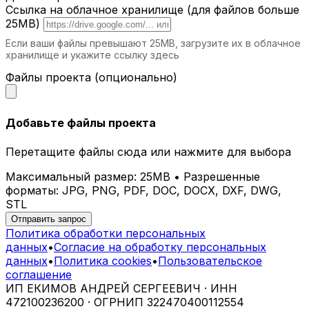
СПА и велнес-центры.
Комфортные и
Ссылка на облачное хранилище (для файлов больше
эстетичные шезлонги для максимального
25MB)
расслабления.
Если ваши файлы превышают 25MB, загрузите их в облачное
хранилище и укажите ссылку здесь
Почему выбирают iParametric?
Файлы проекта (опционально)
Индивидуальное проектирование.
Каждый шезлонг разрабатывается с
учетом ваших потребностей.
Добавьте файлы проекта
Современные технологии.
Мы
используем передовые методы
Перетащите файлы сюда или нажмите для выбора
проектирования и производства.
Долговечные материалы.
Наши изделия
Максимальный размер: 25MB • Разрешенные
сохраняют свой вид и свойства на
форматы: JPG, PNG, PDF, DOC, DOCX, DXF, DWG,
протяжении многих лет.
STL
Эстетика и комфорт.
Параметрические
Отправить запрос
шезлонги гармонично вписываются в
Политика обработки персональных
любое пространство.
данных
•
Согласие на обработку персональных
данных
•
Политика cookies
•
Пользовательское
Как заказать параметрический шезлонг
соглашение
в Ижевске?
ИП ЕКИМОВ АНДРЕЙ СЕРГЕЕВИЧ · ИНН
472100236200 · ОГРНИП 322470400112554