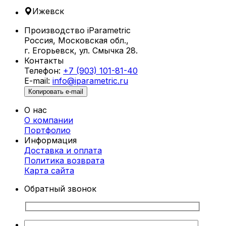
и общественных зон отдыха, таких как пляжи,
Ижевск
парки, бассейны и террасы.
Производство iParametric
Что такое параметрические шезлонги?
Россия, Московская обл.,
г. Егорьевск, ул. Смычка 28.
Параметрические шезлонги в
Контакты
Ижевске создаются с использованием
Телефон:
+7 (903) 101-81-40
алгоритмического проектирования,
E-mail:
info@iparametric.ru
позволяющего разрабатывать уникальные
Копировать e-mail
формы с учетом анатомии человека. Благодаря
этому каждый шезлонг не только
О нас
привлекателен внешне, но и обеспечивает
О компании
максимальный комфорт.
Портфолио
Информация
Преимущества параметрических
Доставка и оплата
шезлонгов
Политика возврата
Карта cайта
Уникальный дизайн.
Шезлонги от
Обратный звонок
iParametric — это произведение
искусства, которое выделяет ваше
пространство.
Эргономичность.
Конструкция учитывает