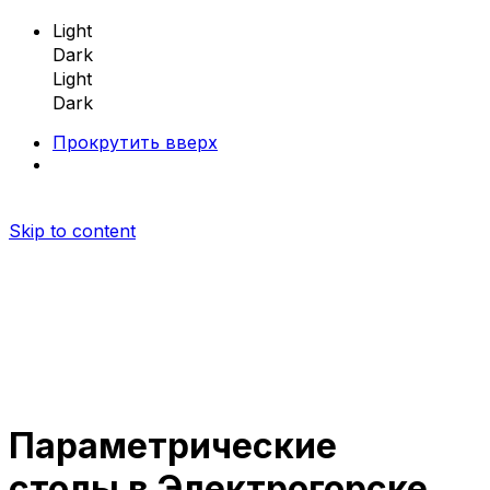
Light
Dark
Light
Dark
Прокрутить вверх
Skip to content
Параметрические
Параметрическая мебель
столы в Электрогорске
Параметрические скамейки