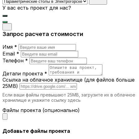
Где можно использовать
У вас есть проект для нас?
параметрические столы?
Офисы.
Современные рабочие
Запрос расчета стоимости
пространства требуют мебели, которая
вдохновляет и удобна для работы.
Дома.
Параметрический стол станет
Имя *
украшением гостиной, кухни или
Email *
кабинета.
Телефон *
Рестораны и кафе.
Уникальные столы
подчеркнут атмосферу вашего заведения.
Детали проекта *
Выставочные залы.
Столы с
Ссылка на облачное хранилище (для файлов больше
оригинальным дизайном привлекают
25MB)
внимание и создают эффектный фон для
Если ваши файлы превышают 25MB, загрузите их в облачное
презентаций.
хранилище и укажите ссылку здесь
Учебные заведения.
Создайте
комфортные и стильные рабочие зоны для
Файлы проекта (опционально)
студентов и преподавателей.
Почему выбирают iParametric?
Добавьте файлы проекта