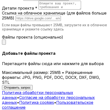
Добавьте современный акцент в зоны
отдыха.
Детали проекта *
СПА и велнес-центры.
Комфортные и
Ссылка на облачное хранилище (для файлов больше
эстетичные шезлонги для максимального
25MB)
расслабления.
Если ваши файлы превышают 25MB, загрузите их в облачное
хранилище и укажите ссылку здесь
Почему выбирают iParametric?
Файлы проекта (опционально)
Индивидуальное проектирование.
Каждый шезлонг разрабатывается с
учетом ваших потребностей.
Добавьте файлы проекта
Современные технологии.
Мы
используем передовые методы
Перетащите файлы сюда или нажмите для выбора
проектирования и производства.
Долговечные материалы.
Наши изделия
Максимальный размер: 25MB • Разрешенные
сохраняют свой вид и свойства на
форматы: JPG, PNG, PDF, DOC, DOCX, DXF, DWG,
протяжении многих лет.
STL
Эстетика и комфорт.
Параметрические
Отправить запрос
шезлонги гармонично вписываются в
Политика обработки персональных
любое пространство.
данных
•
Согласие на обработку персональных
данных
•
Политика cookies
•
Пользовательское
Как заказать параметрический шезлонг
соглашение