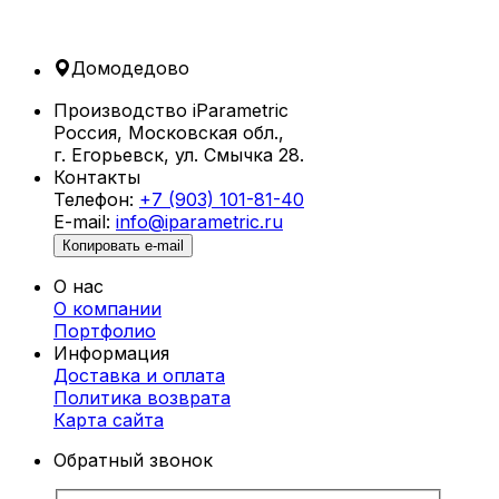
эргономику и долговечность. Эти уникальные
конструкции идеально подходят для частных
и общественных зон отдыха, таких как пляжи,
Домодедово
парки, бассейны и террасы.
Производство iParametric
Что такое параметрические шезлонги?
Россия, Московская обл.,
г. Егорьевск, ул. Смычка 28.
Параметрические шезлонги в
Контакты
Домодедово создаются с использованием
Телефон:
+7 (903) 101-81-40
алгоритмического проектирования,
E-mail:
info@iparametric.ru
позволяющего разрабатывать уникальные
Копировать e-mail
формы с учетом анатомии человека. Благодаря
этому каждый шезлонг не только
О нас
привлекателен внешне, но и обеспечивает
О компании
максимальный комфорт.
Портфолио
Информация
Преимущества параметрических
Доставка и оплата
шезлонгов
Политика возврата
Карта cайта
Уникальный дизайн.
Шезлонги от
Обратный звонок
iParametric — это произведение
искусства, которое выделяет ваше