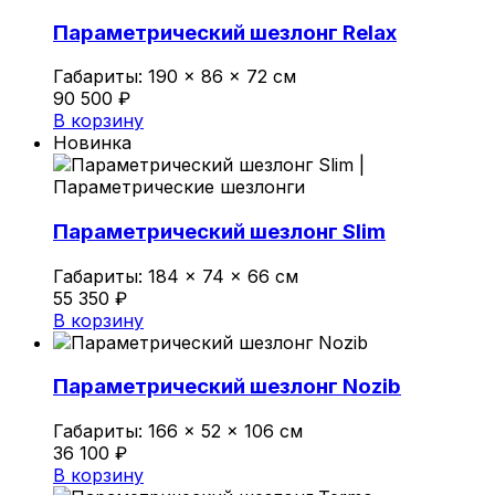
Политика конфиденциальности
Параметрический шезлонг Relax
Габариты:
190 × 86 × 72 см
0
90 500
₽
Обзор корзины
В корзину
Новинка
В корзине нет товаров.
Параметрический шезлонг Slim
Габариты:
184 × 74 × 66 см
55 350
₽
В корзину
Параметрический шезлонг Nozib
Габариты:
166 × 52 × 106 см
36 100
₽
В корзину