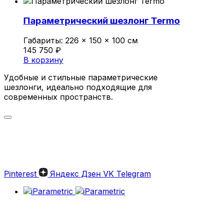
Параметрический шезлонг Termo
Габариты:
226 × 150 × 100 см
145 750
₽
В корзину
Удобные и стильные параметрические
шезлонги, идеально подходящие для
современных пространств.
Параметрические шезлонги:
Стильный отдых на высшем
уровне
Pinterest
Яндекс Дзен
VK
Telegram
Параметрические шезлонги — это
современное решение для комфортного
отдыха и оформления стильного
пространства. Изделия от iParametric сочетают
в себе эстетическую привлекательность,