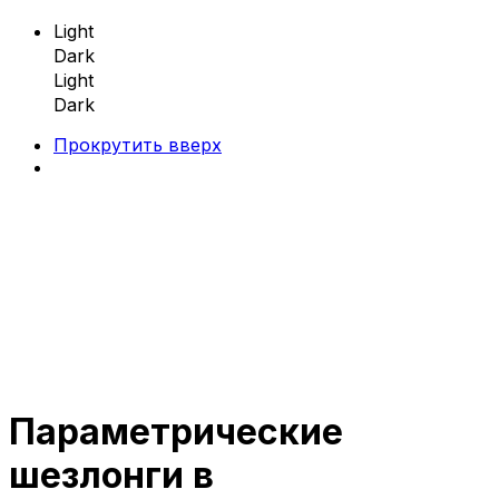
Light
Dark
Light
Dark
Прокрутить вверх
Skip
to
content
Параметрические
Параметрическая мебель
шезлонги в
Параметрические скамейки
Параметрические кресла