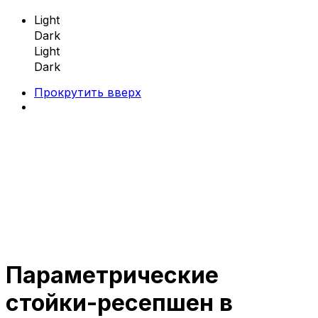
Light
Dark
Light
Dark
Прокрутить вверх
Skip
to
content
Параметрические
Параметрическая мебель
стойки-ресепшен в
Параметрические скамейки
Параметрические кресла