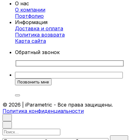
О нас
позволяет создавать изделия сложной
О компании
геометрии, которые идеально вписываются в
Портфолио
любой интерьер. Каждая стойка
Информация
проектируется индивидуально, чтобы
Доставка и оплата
соответствовать вашим требованиям и
Политика возврата
особенностям помещения.
Карта cайта
Преимущества параметрических стоек-
Обратный звонок
ресепшен
Индивидуальный дизайн.
Каждая стойка
разрабатывается с учетом
корпоративного стиля и ваших
предпочтений.
Высокое качество материалов.
Мы
используем только прочные и
© 2026 | iParametric - Все права защищены.
экологически чистые материалы, которые
Политика конфиденциальности
гарантируют долговечность.
Эргономика.
Наши стойки удобны для
работы и создают комфорт как для
сотрудников, так и для посетителей.
Поиск
Уникальный внешний вид.
Такие стойки