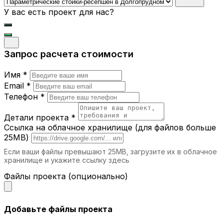
становятся центральным элементом
У вас есть проект для нас?
интерьера, привлекая внимание.
Где можно использовать
параметрические стойки-ресепшен?
Запрос расчета стоимости
Бизнес-центры.
Подчеркните статус
Имя *
вашей компании с помощью стильной и
современной стойки.
Email *
Отели.
Первое впечатление гостей
Телефон *
начинается с ресепшн, и наша мебель
помогает создать атмосферу
Детали проекта *
гостеприимства.
Ссылка на облачное хранилище (для файлов больше
Салоны красоты и спа.
Уникальный
25MB)
дизайн стойки подчеркнет элитность
Если ваши файлы превышают 25MB, загрузите их в облачное
вашего заведения.
хранилище и укажите ссылку здесь
Торговые центры.
Функциональные и
привлекательные стойки-ресепшн
Файлы проекта (опционально)
идеально подходят для информационных
зон.
Выставочные залы.
Используйте стойки
Добавьте файлы проекта
для регистрации посетителей и создания