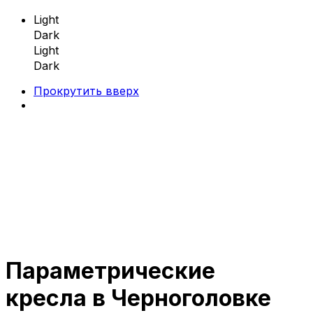
Light
Dark
Light
Dark
Прокрутить вверх
Skip
to
content
Параметрические
Параметрическая мебель
кресла в Черноголовке
Параметрические скамейки
Параметрические кресла