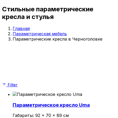
Параметрические стойки-ресепшен
Стильные параметрические
Параметрические стены и панно
Параметрические столы
кресла и стулья
Параметрические шезлонги
Параметрические кашпо
Главная
Проекты
Параметрическая мебель
О компании
Параметрические кресла в Черноголовке
Главная
Параметрическая мебель
Показаны все (10)
Параметрические скамейки
Параметрические кресла
Параметрические стойки-ресепшен
Параметрические столы
Параметрические стены и панно
Filter
Параметрические шезлонги
Параметрические кашпо
Проекты
О компании
Параметрическое кресло Uma
© 2026 | iParametric - Все права защищены.
Габариты:
92 × 70 × 89 см