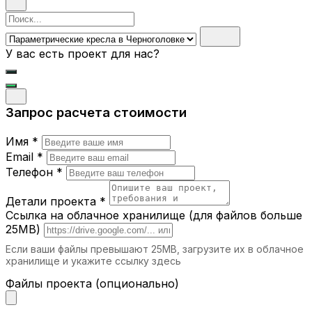
настоящим украшением любого
Поиск
интерьера.
У вас есть проект для нас?
Где можно использовать
параметрические кресла и стулья?
Офисы.
Современные рабочие
Запрос расчета стоимости
пространства требуют не только
функциональной, но и стильной мебели.
Имя *
Рестораны и кафе.
Стулья с уникальным
дизайном подчёркивают атмосферу
Email *
заведения.
Телефон *
Дома.
Параметрические кресла станут
акцентом в гостиной, спальне или зоне
Детали проекта *
отдыха.
Ссылка на облачное хранилище (для файлов больше
Выставочные залы.
Кресла и стулья с
25MB)
уникальными формами привлекают
Если ваши файлы превышают 25MB, загрузите их в облачное
внимание и создают особую атмосферу.
хранилище и укажите ссылку здесь
Гостиницы.
Удобная и стильная мебель
делает отдых гостей ещё комфортнее.
Файлы проекта (опционально)
Почему выбирают iParametric?