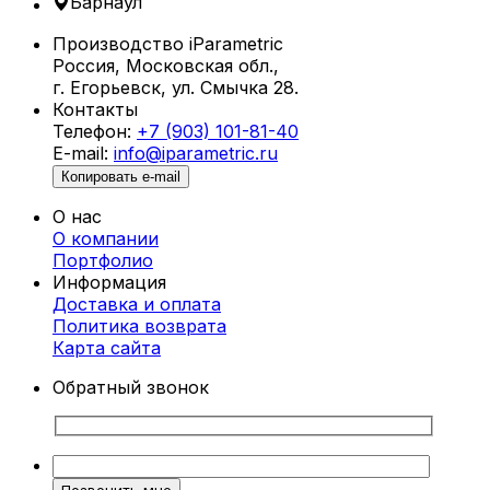
Барнаул
парки, бассейны и террасы.
Производство iParametric
Что такое параметрические шезлонги?
Россия, Московская обл.,
г. Егорьевск, ул. Смычка 28.
Параметрические шезлонги в
Контакты
Барнауле создаются с использованием
Телефон:
+7 (903) 101-81-40
алгоритмического проектирования,
E-mail:
info@iparametric.ru
позволяющего разрабатывать уникальные
Копировать e-mail
формы с учетом анатомии человека. Благодаря
этому каждый шезлонг не только
О нас
привлекателен внешне, но и обеспечивает
О компании
максимальный комфорт.
Портфолио
Информация
Преимущества параметрических
Доставка и оплата
шезлонгов
Политика возврата
Карта cайта
Уникальный дизайн.
Шезлонги от
Обратный звонок
iParametric — это произведение
искусства, которое выделяет ваше
пространство.
Эргономичность.
Конструкция учитывает
особенности тела, обеспечивая