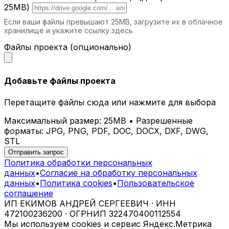
эстетичные шезлонги для максимального
25MB)
расслабления.
Если ваши файлы превышают 25MB, загрузите их в облачное
хранилище и укажите ссылку здесь
Почему выбирают iParametric?
Файлы проекта (опционально)
Индивидуальное проектирование.
Каждый шезлонг разрабатывается с
учетом ваших потребностей.
Добавьте файлы проекта
Современные технологии.
Мы
используем передовые методы
Перетащите файлы сюда или нажмите для выбора
проектирования и производства.
Долговечные материалы.
Наши изделия
Максимальный размер: 25MB • Разрешенные
сохраняют свой вид и свойства на
форматы: JPG, PNG, PDF, DOC, DOCX, DXF, DWG,
протяжении многих лет.
STL
Эстетика и комфорт.
Параметрические
Отправить запрос
шезлонги гармонично вписываются в
Политика обработки персональных
любое пространство.
данных
•
Согласие на обработку персональных
данных
•
Политика cookies
•
Пользовательское
Как заказать параметрический шезлонг
соглашение
в Барнауле?
ИП ЕКИМОВ АНДРЕЙ СЕРГЕЕВИЧ · ИНН
472100236200 · ОГРНИП 322470400112554
Свяжитесь с нами
для консультации и
Мы используем cookies и сервис Яндекс.Метрика