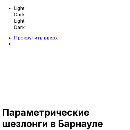
Light
Dark
Light
Dark
Прокрутить вверх
Skip
to
content
Параметрические
Параметрическая мебель
шезлонги в Барнауле
Параметрические скамейки
Параметрические кресла