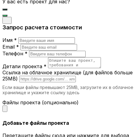
Где можно использовать
У вас есть проект для нас?
параметрические столы?
Офисы.
Современные рабочие
Запрос расчета стоимости
пространства требуют мебели, которая
вдохновляет и удобна для работы.
Дома.
Параметрический стол станет
Имя *
украшением гостиной, кухни или
Email *
кабинета.
Телефон *
Рестораны и кафе.
Уникальные столы
подчеркнут атмосферу вашего заведения.
Детали проекта *
Выставочные залы.
Столы с
Ссылка на облачное хранилище (для файлов больше
оригинальным дизайном привлекают
25MB)
внимание и создают эффектный фон для
Если ваши файлы превышают 25MB, загрузите их в облачное
презентаций.
хранилище и укажите ссылку здесь
Учебные заведения.
Создайте
комфортные и стильные рабочие зоны для
Файлы проекта (опционально)
студентов и преподавателей.
Почему выбирают iParametric?
Добавьте файлы проекта
Индивидуальный подход.
Мы создаём
Перетащите файлы сюда или нажмите для выбора