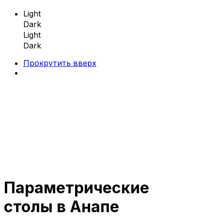
Light
Dark
Light
Dark
Прокрутить вверх
Skip
to
content
Параметрические
Параметрическая мебель
столы в Анапе
Параметрические скамейки
Параметрические кресла